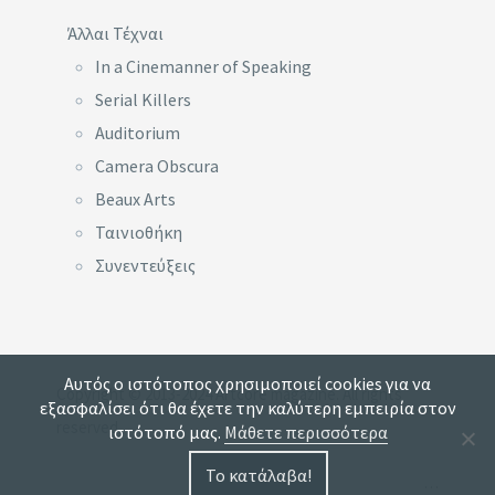
Άλλαι Τέχναι
In a Cinemanner of Speaking
Serial Killers
Auditorium
Camera Obscura
Beaux Arts
Ταινιοθήκη
Συνεντεύξεις
Αυτός ο ιστότοπος χρησιμοποιεί cookies για να
Copyright © 2013-2024 Artcore magazine. All rights
εξασφαλίσει ότι θα έχετε την καλύτερη εμπειρία στον
reserved.
ιστότοπό μας.
Μάθετε περισσότερα
Το κατάλαβα!
…