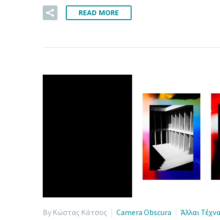
READ MORE
By Κώστας Κάτσος
Camera Obscura
Άλλαι Τέχνα