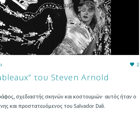
ι
2
bleaux” του Steven Arnold
άφος, σχεδιαστής σκηνών και κοστουμιών· αυτός ήταν ο
χνης και προστατευόμενος του Salvador Dali.