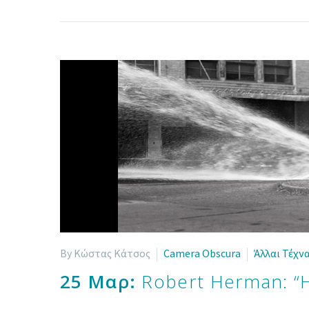
By Κώστας Κάτσος
Camera Obscura
Άλλαι Τέχνα
25 Μαρ:
Robert Herman: “H