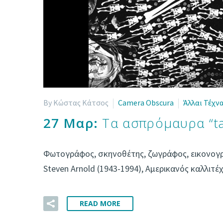
By Κώστας Κάτσος
Camera Obscura
Άλλαι Τέχνα
27 Μαρ:
Τα ασπρόμαυρα “ta
Φωτογράφος, σκηνοθέτης, ζωγράφος, εικονογρ
Steven Arnold (1943-1994), Αμερικανός καλλιτέ
READ MORE