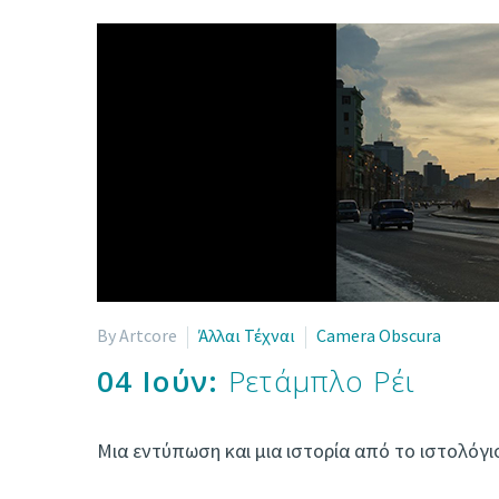
By Artcore
Άλλαι Τέχναι
Camera Obscura
04 Ιούν:
Ρετάμπλο Ρέι
Μια εντύπωση και μια ιστορία από το ιστολό