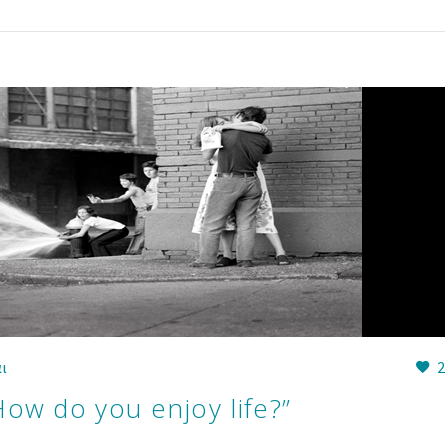
ι
2
ow do you enjoy life?”