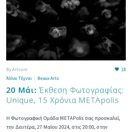
By Artcore
18
Άλλαι Τέχναι
Beaux Arts
20 Μάι:
Έκθεση Φωτογραφίας:
Unique, 15 Χρόνια METApolis
Η Φωτογραφική Ομάδα METAPolis σας προσκαλεί,
την Δευτέρα, 27 Μαΐου 2024, στις 20:00, στην