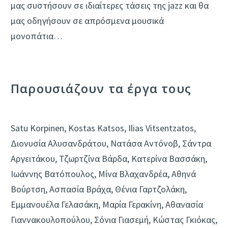
μας συστήσουν σε ιδιαίτερες τάσεις της jazz και θα
μας οδηγήσουν σε απρόσμενα μουσικά
μονοπάτια…
Παρουσιάζουν τα έργα τους
Satu Korpinen, Kostas Katsos, Ilias Vitsentzatos,
Διονυσία Αλυσανδράτου, Νατάσα Αντόνοβ, Σάντρα
Αργειτάκου, Τζωρτζίνα Βάρδα, Κατερίνα Βασσάκη,
Ιωάννης Βατόπουλος, Μίνα Βλαχανδρέα, Αθηνά
Βούρτση, Ασπασία Βράχα, Θένια Γαρτζολάκη,
Εμμανουέλα Γελασάκη, Μαρία Γερακίνη, Αθανασία
Γιαννακουλοπούλου, Σόνια Γιασεμή, Κώστας Γκιόκας,