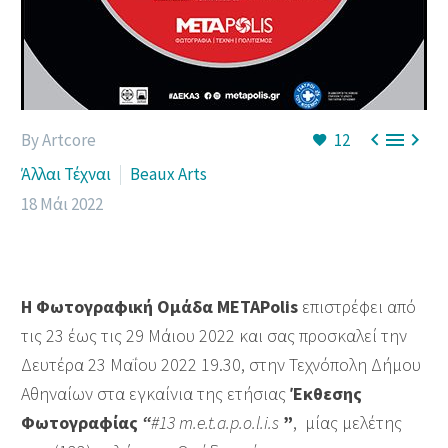



By Artcore
12
Άλλαι Τέχναι
Beaux Arts
18 Μάι 2022
Η Φωτογραφική Ομάδα METAPolis
επιστρέφει από
τις 23 έως τις 29 Μάιου 2022 και σας προσκαλεί την
Δευτέρα 23 Μαΐου 2022 19.30, στην Τεχνόπολη Δήμου
Αθηναίων στα εγκαίνια της ετήσιας
Έκθεσης
Φωτογραφίας
“
#13 m.e.t.a.p.o.l.i.s
”
, μίας μελέτης