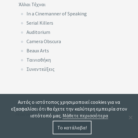
Άλλαι Τέχναι
In a Cinemanner of Speaking
Serial Killers
Auditorium
Camera Obscura
Beaux Arts
Ταινιοθήκη
Συνεντεύξεις
Αυτός ο ιστότοπος χρησιμοποιεί cookies για να
Copyright © 2013-2024 Artcore magazine. All rights
εξασφαλίσει ότι θα έχετε την καλύτερη εμπειρία στον
reserved.
ιστότοπό μας.
Μάθετε περισσότερα
Το κατάλαβα!
…