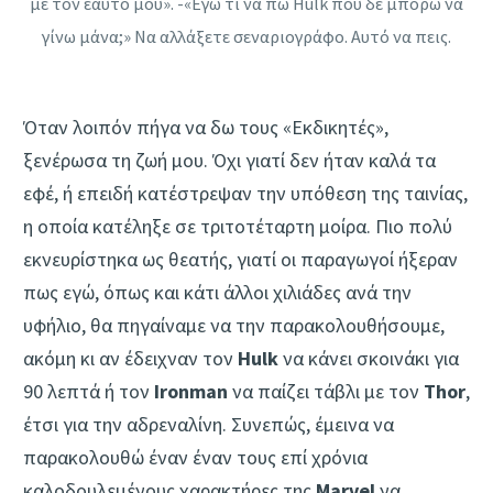
με τον εαυτό μου». -«Εγώ τι να πω Hulk που δε μπορώ να
γίνω μάνα;» Να αλλάξετε σεναριογράφο. Αυτό να πεις.
Όταν λοιπόν πήγα να δω τους «Εκδικητές»,
ξενέρωσα τη ζωή μου. Όχι γιατί δεν ήταν καλά τα
εφέ, ή επειδή κατέστρεψαν την υπόθεση της ταινίας,
η οποία κατέληξε σε τριτοτέταρτη μοίρα. Πιο πολύ
εκνευρίστηκα ως θεατής, γιατί οι παραγωγοί ήξεραν
πως εγώ, όπως και κάτι άλλοι χιλιάδες ανά την
υφήλιο, θα πηγαίναμε να την παρακολουθήσουμε,
ακόμη κι αν έδειχναν τον
Hulk
να κάνει σκοινάκι για
90 λεπτά ή τον
Ironman
να παίζει τάβλι με τον
Thor
,
έτσι για την αδρεναλίνη. Συνεπώς, έμεινα να
παρακολουθώ έναν έναν τους επί χρόνια
καλοδουλεμένους χαρακτήρες της
Marvel
να