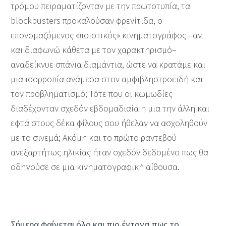
τρόμου πειραματίζονταν με την πρωτοτυπία, τα
blockbusters προκαλούσαν φρενίτιδα, ο
επονομαζόμενος «ποιοτικός» κινηματογράφος –αν
και διαφωνώ κάθετα με τον χαρακτηρισμό–
αναδείκνυε σπάνια διαμάντια, ώστε να κρατάμε και
μια ισορροπία ανάμεσα στον αμφιβληστροειδή και
τον προβληματισμό; Τότε που οι κωμωδίες
διαδέχονταν σχεδόν εβδομαδιαία η μια την άλλη και
εφτά στους δέκα φίλους σου ήθελαν να ασχοληθούν
με το σινεμά; Ακόμη και το πρώτο ραντεβού
ανεξαρτήτως ηλικίας ήταν σχεδόν δεδομένο πως θα
οδηγούσε σε μια κινηματογραφική αίθουσα.
Σήμερα φαίνεται όλο και πιο έντονα πως το