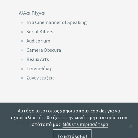
Άλλαι Τέχναι
In a Cinemanner of Speaking
Serial Killers
Auditorium
Camera Obscura
Beaux Arts
Ταινιοθήκη
Συνεντεύξεις
Αυτός ο ιστότοπος χρησιμοποιεί cookies για να
Copyright © 2013-2024 Artcore magazine. All rights
εξασφαλίσει ότι θα έχετε την καλύτερη εμπειρία στον
reserved.
ιστότοπό μας.
Μάθετε περισσότερα
Το κατάλαβα!