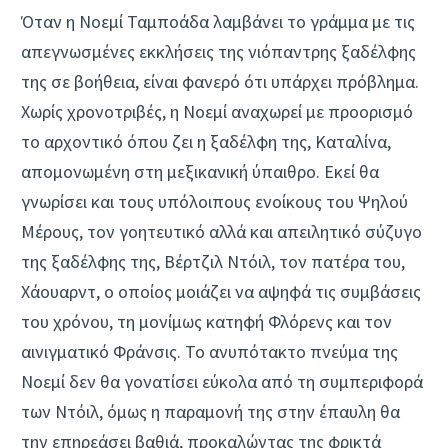
Όταν η Νοεμί Ταμποάδα λαμβάνει το γράμμα με τις
απεγνωσμένες εκκλήσεις της νιόπαντρης ξαδέλφης
της σε βοήθεια, είναι φανερό ότι υπάρχει πρόβλημα.
Χωρίς χρονοτριβές, η Νοεμί αναχωρεί με προορισμό
το αρχοντικό όπου ζει η ξαδέλφη της, Καταλίνα,
απομονωμένη στη μεξικανική ύπαιθρο. Εκεί θα
γνωρίσει και τους υπόλοιπους ενοίκους του Ψηλού
Μέρους, τον γοητευτικό αλλά και απειλητικό σύζυγο
της ξαδέλφης της, Βέρτζιλ Ντόιλ, τον πατέρα του,
Χάουαρντ, ο οποίος μοιάζει να αψηφά τις συμβάσεις
του χρόνου, τη μονίμως κατηφή Φλόρενς και τον
αινιγματικό Φράνσις. Το ανυπότακτο πνεύμα της
Νοεμί δεν θα γονατίσει εύκολα από τη συμπεριφορά
των Ντόιλ, όμως η παραμονή της στην έπαυλη θα
την επηρεάσει βαθιά, προκαλώντας της φρικτά