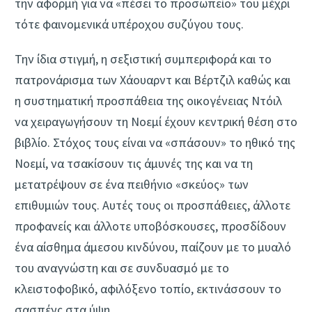
την αφορμή για να «πέσει το προσωπείο» του μέχρι
τότε φαινομενικά υπέροχου συζύγου τους.
Την ίδια στιγμή, η σεξιστική συμπεριφορά και το
πατρονάρισμα των Χάουαρντ και Βέρτζιλ καθώς και
η συστηματική προσπάθεια της οικογένειας Ντόιλ
να χειραγωγήσουν τη Νοεμί έχουν κεντρική θέση στο
βιβλίο. Στόχος τους είναι να «σπάσουν» το ηθικό της
Νοεμί, να τσακίσουν τις άμυνές της και να τη
μετατρέψουν σε ένα πειθήνιο «σκεύος» των
επιθυμιών τους. Αυτές τους οι προσπάθειες, άλλοτε
προφανείς και άλλοτε υποβόσκουσες, προσδίδουν
ένα αίσθημα άμεσου κινδύνου, παίζουν με το μυαλό
του αναγνώστη και σε συνδυασμό με το
κλειστοφοβικό, αφιλόξενο τοπίο, εκτινάσσουν το
σασπένς στα ύψη.