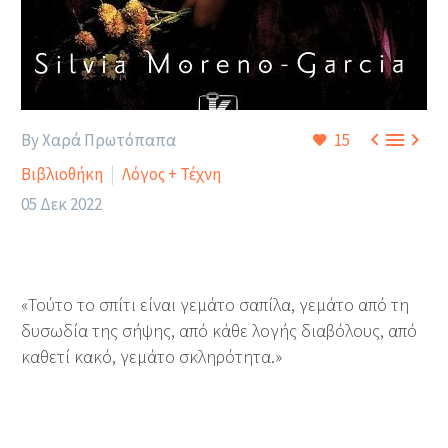



By Χαρά Πρωτόπαπα
15
Βιβλιοθήκη
Λόγος + Τέχνη
05 Δεκ 2022
«Τούτο το σπίτι είναι γεμάτο σαπίλα, γεμάτο από τη
δυσωδία της σήψης, από κάθε λογής διαβόλους, από
καθετί κακό, γεμάτο σκληρότητα.»