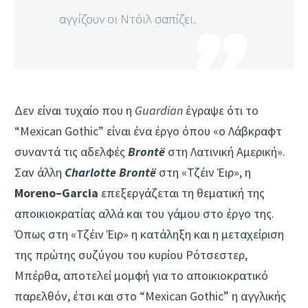
αγγίζουν οι Ντόιλ σαπίζει.
Δεν είναι τυχαίο που η
Guardian
έγραψε ότι το
“Mexican Gothic” είναι ένα έργο όπου «ο Λάβκραφτ
συναντά τις αδελφές
Brontë
στη Λατινική Αμερική».
Σαν άλλη
Charlotte Brontë
στη «Τζέιν Έιρ», η
Moreno
–
Garcia
επεξεργάζεται τη θεματική της
αποικιοκρατίας αλλά και του γάμου στο έργο της.
Όπως στη «Τζέιν Έιρ» η κατάληξη και η μεταχείριση
της πρώτης συζύγου του κυρίου Ρότσεστερ,
Μπέρθα, αποτελεί μομφή για το αποικιοκρατικό
παρελθόν, έτσι και στο “Mexican Gothic” η αγγλικής