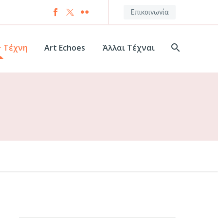
Επικοινωνία
+ Τέχνη
Art Echoes
Άλλαι Τέχναι