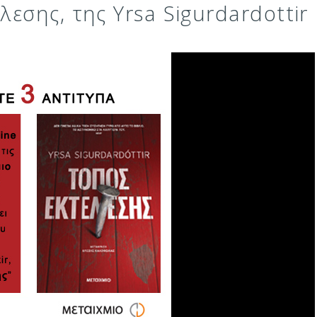
εσης, της Yrsa Sigurdardottir