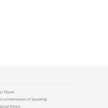
αι Τέχναι
In a Cinemanner of Speaking
Serial Killers