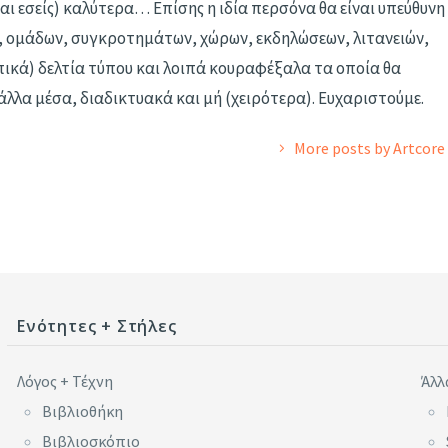
και εσείς) καλύτερα… Επίσης η ιδία περσόνα θα είναι υπεύθυνη
, ομάδων, συγκροτημάτων, χώρων, εκδηλώσεων, λιτανειών,
πικά) δελτία τύπου και λοιπά κουραφέξαλα τα οποία θα
άλλα μέσα, διαδικτυακά και μή (χειρότερα). Ευχαριστούμε.
More posts by Artcore
Ενότητες + Στήλες
Λόγος + Τέχνη
Άλλ
Βιβλιοθήκη
Βιβλιοσκόπιο