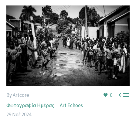


By Artcore
6
Φωτογραφία Ημέρας
Art Echoes
29 Νοέ 2024