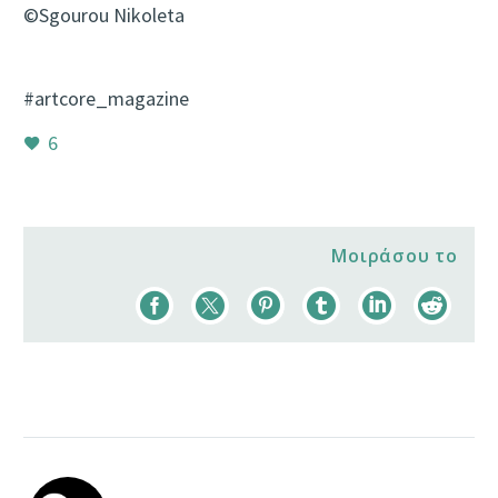
©
Sgourou Nikoleta
#artcore_magazine
6
Μοιράσου το