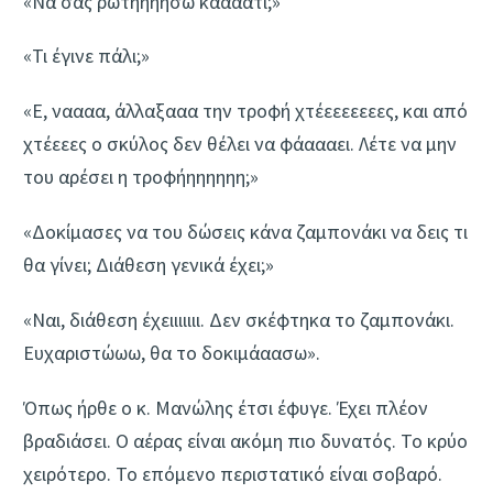
«Να σας ρωτήηηησω κάααατι;»
«Τι έγινε πάλι;»
«Ε, ναααα, άλλαξααα την τροφή χτέεεεεεεες, και από
χτέεεες ο σκύλος δεν θέλει να φάαααει. Λέτε να μην
του αρέσει η τροφήηηηηηη;»
«Δοκίμασες να του δώσεις κάνα ζαμπονάκι να δεις τι
θα γίνει; Διάθεση γενικά έχει;»
«Ναι, διάθεση έχειιιιιιι. Δεν σκέφτηκα το ζαμπονάκι.
Ευχαριστώωω, θα το δοκιμάαασω».
Όπως ήρθε ο κ. Μανώλης έτσι έφυγε. Έχει πλέον
βραδιάσει. Ο αέρας είναι ακόμη πιο δυνατός. Το κρύο
χειρότερο. Το επόμενο περιστατικό είναι σοβαρό.