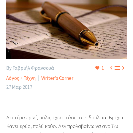



By Γαβριήλ Φρανσουά
1
Λόγος + Τέχνη
Writer's Corner
27 Μαρ 2017
Δευτέρα πρωί, μόλις έχω φτάσει στη δουλειά. Βρέχει.
Κάνει κρύο, πολύ κρύο. Δεν προλαβαίνω να ανοίξω