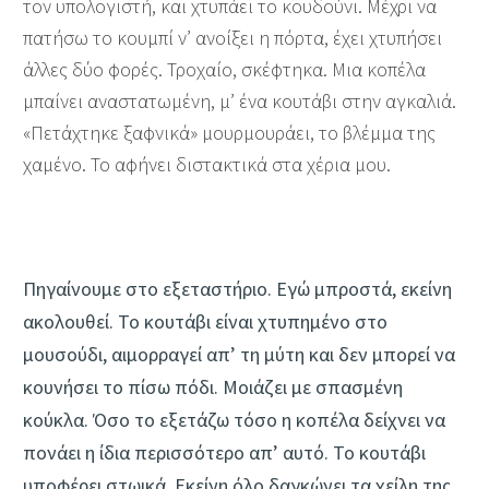
τον υπολογιστή, και χτυπάει το κουδούνι. Μέχρι να
πατήσω το κουμπί ν’ ανοίξει η πόρτα, έχει χτυπήσει
άλλες δύο φορές. Τροχαίο, σκέφτηκα. Μια κοπέλα
μπαίνει αναστατωμένη, μ’ ένα κουτάβι στην αγκαλιά.
«Πετάχτηκε ξαφνικά» μουρμουράει, το βλέμμα της
χαμένο. Το αφήνει διστακτικά στα χέρια μου.
Πηγαίνουμε στο εξεταστήριο. Εγώ μπροστά, εκείνη
ακολουθεί. Το κουτάβι είναι χτυπημένο στο
μουσούδι, αιμορραγεί απ’ τη μύτη και δεν μπορεί να
κουνήσει το πίσω πόδι. Μοιάζει με σπασμένη
κούκλα. Όσο το εξετάζω τόσο η κοπέλα δείχνει να
πονάει η ίδια περισσότερο απ’ αυτό. Το κουτάβι
υποφέρει στωικά. Εκείνη όλο δαγκώνει τα χείλη της.