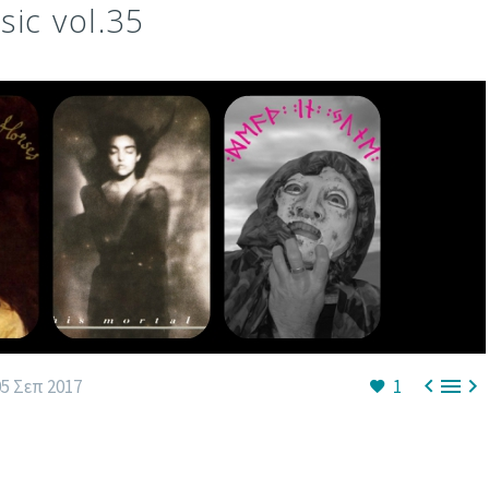
ic vol.35



05 Σεπ 2017
1