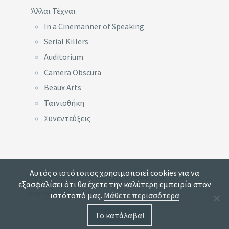
Άλλαι Τέχναι
In a Cinemanner of Speaking
Serial Killers
Auditorium
Camera Obscura
Beaux Arts
Ταινιοθήκη
Συνεντεύξεις
Αυτός ο ιστότοπος χρησιμοποιεί cookies για να
Copyright © 2013-2024 Artcore magazine. All rights
εξασφαλίσει ότι θα έχετε την καλύτερη εμπειρία στον
reserved.
ιστότοπό μας.
Μάθετε περισσότερα
Το κατάλαβα!
…