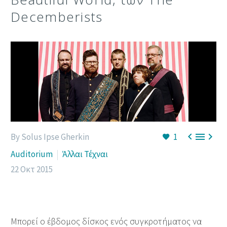
Decemberists



By Solus Ipse Gherkin
1
Auditorium
Άλλαι Τέχναι
22 Οκτ 2015
Μπορεί ο έβδομος δίσκος ενός συγκροτήματος να