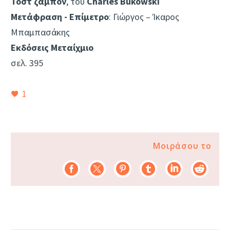
Τοστ ζαμπόν
, του
Charles Bukowski
Μετάφραση - Επίμετρο
: Γιώργος – Ίκαρος
Μπαμπασάκης
Εκδόσεις Μεταίχμιο
σελ. 395
1
Μοιράσου το