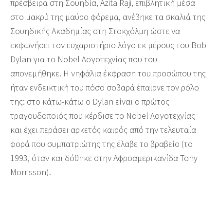
πρέσβειρα στη Σουηδία, Azita Raji, επιβλητική μέσα
στο μακρύ της μαύρο φόρεμα, ανέβηκε τα σκαλιά της
Σουηδικής Ακαδημίας στη Στοκχόλμη ώστε να
εκφωνήσει τον ευχαριστήριο λόγο εκ μέρους του Bob
Dylan για το Nobel Λογοτεχνίας που του
απονεμήθηκε. Η νηφάλια έκφραση του προσώπου της
ήταν ενδεικτική του πόσο σοβαρά έπαιρνε τον ρόλο
της: στο κάτω-κάτω ο Dylan είναι ο πρώτος
τραγουδοποιός που κέρδισε το Nobel Λογοτεχνίας
και έχει περάσει αρκετός καιρός από την τελευταία
φορά που συμπατριώτης της έλαβε το βραβείο (το
1993, όταν και δόθηκε στην Αφροαμερικανίδα Tony
Morrisson).