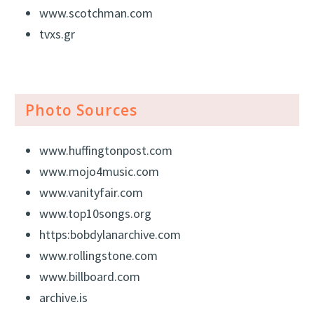
www.scotchman.com
tvxs.gr
Photo Sources
www.huffingtonpost.com
www.mojo4music.com
www.vanityfair.com
www.top10songs.org
https:bobdylanarchive.com
www.rollingstone.com
www.billboard.com
archive.is