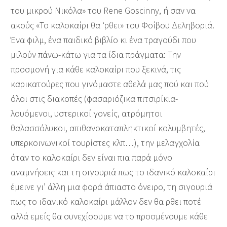
του μικρού Νικόλα» του Rene Goscinny, ή σαν να
ακούς «Το καλοκαίρι θα ‘ρθει» του Φοίβου Δεληβοριά.
Ένα φιλμ, ένα παιδικό βιβλίο κι ένα τραγούδι που
μιλούν πάνω-κάτω για τα ίδια πράγματα: Την
προσμονή για κάθε καλοκαίρι που ξεκινά, τις
καρικατούρες που γινόμαστε αθελά μας πού και πού
όλοι στις διακοπές (φασαριόζικα πιτσιρίκια-
λουόμενοι, υστερικοί γονείς, ατρόμητοι
θαλασσόλυκοι, απιθανοκαταπληκτικοί κολυμβητές,
υπερκοινωνικοί τουρίστες κλπ…), την μελαγχολία
όταν το καλοκαίρι δεν είναι πια παρά μόνο
αναμνήσεις και τη σιγουριά πως το ιδανικό καλοκαίρι
έμεινε γι’ άλλη μια φορά άπιαστο όνειρο, τη σιγουριά
πως το ιδανικό καλοκαίρι μάλλον δεν θα ρθει ποτέ
αλλά εμείς θα συνεχίσουμε να το προσμένουμε κάθε