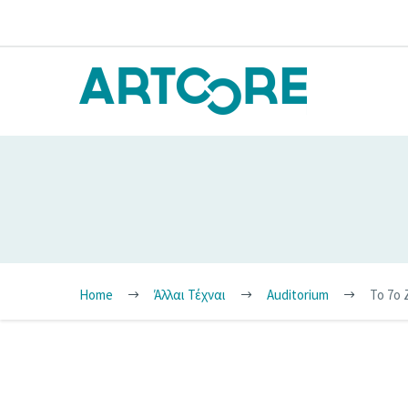
Home
Άλλαι Τέχναι
Auditorium
To 7o 