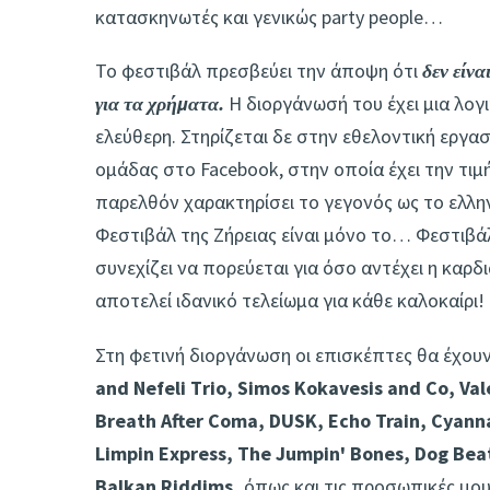
κατασκηνωτές και γενικώς party people…
Το φεστιβάλ πρεσβεύει την άποψη ότι
δεν είνα
για τα χρήματα.
Η διοργάνωσή του έχει μια λογ
ελεύθερη. Στηρίζεται δε στην εθελοντική εργα
ομάδας στο Facebook, στην οποία έχει την τιμή
παρελθόν χαρακτηρίσει το γεγονός ως το ελλη
Φεστιβάλ της Ζήρειας είναι μόνο το… Φεστιβάλ 
συνεχίζει να πορεύεται για όσο αντέχει η καρδ
αποτελεί ιδανικό τελείωμα για κάθε καλοκαίρι!
Στη φετινή διοργάνωση οι επισκέπτες θα έχου
and Nefeli Τrio, Simos Kokavesis and Co, Va
Breath Αfter Coma, DUSK, Echo Train, Cyann
Limpin Εxpress, The Jumpin' Bones, Dog Βe
Balkan Riddims,
όπως και τις προσωπικές μου