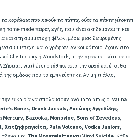
ι τα κεφάλαια που κινούν τα πάντα, ούτε τα πάντα γίνονται
ική home made παραγωγής, που είναι ακηδεμόνευτη και
σία και στη συμμετοχή φίλων, μέσω μιας διευρυμένης
 να συμμετέχει και ο γράφων. Αν και κάποιοι έχουν στο
νικό Glastonbury ή Woodstock, στην πραγματικότητα το
Ζήρειας, γιατί έτσι στήθηκε από την αρχή και έτσι θα
ιά της ομάδας που το εμπνεύστηκε. Αν μη τι άλλο,
ν την ευκαιρία να απολαύσουν ονόματα όπως οι
Valina
lerie's Bones, Drunk Jackals, Αντώνης Αγγελίδης,
a Mercury, Bazooka, Monovine, Sons of Zevedeus,
at, Χατζηφραγκέτα, Puta Volcano, Vodka Juniors,
 αδυναμίες,
The Mongrelettes και Vinyl Suicide
. Κάθε