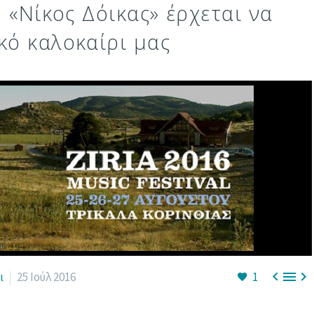
l «Νίκος Δόικας» έρχεται να
ικό καλοκαίρι μας



ι
25 Ιούλ 2016
1