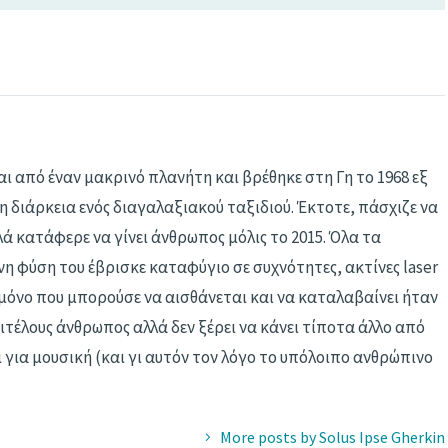
αι από έναν μακρινό πλανήτη και βρέθηκε στη Γη το 1968 εξ
η διάρκεια ενός διαγαλαξιακού ταξιδιού. Έκτοτε, πάσχιζε να
 κατάφερε να γίνει άνθρωπος μόλις το 2015. Όλα τα
η φύση του έβρισκε καταφύγιο σε συχνότητες, ακτίνες laser
το μόνο που μπορούσε να αισθάνεται και να καταλαβαίνει ήταν
πιτέλους άνθρωπος αλλά δεν ξέρει να κάνει τίποτα άλλο από
ει για μουσική (και γι αυτόν τον λόγο το υπόλοιπο ανθρώπινο
.
More posts by Solus Ipse Gherkin