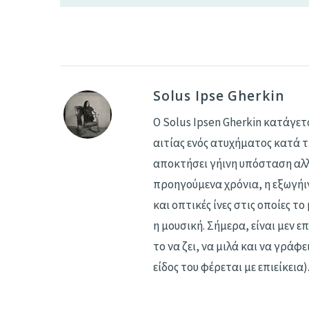
Solus Ipse Gherkin
Ο Solus Ipsen Gherkin κατάγετ
αιτίας ενός ατυχήματος κατά τ
αποκτήσει γήινη υπόσταση αλλά
προηγούμενα χρόνια, η εξωγήιν
και οπτικές ίνες στις οποίες 
η μουσική. Σήμερα, είναι μεν ε
το να ζει, να μιλά και να γράφ
είδος του φέρεται με επιείκεια)