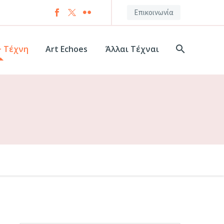
Επικοινωνία
+ Τέχνη
Art Echoes
Άλλαι Τέχναι