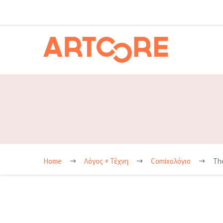
Home
Λόγος + Τέχνη
Comixoλόγιο
Th