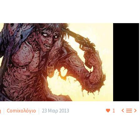



η
Comixoλόγιο
23 Μαρ 2013
1