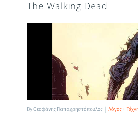
The Walking Dead
By Θεοφάνης Παπαχρηστόπουλος
Λόγος + Τέχν