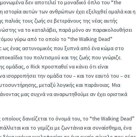
εμονωμένα δεν αποτελεί το μοναδικό όπλο του “the
 η ιστορία αυτών των ανθρώπων έχει εξελιχθεί ομαλά και η
 παλιάς τους ζωής σε βετεράνους της νέας αυτής
γνώστης να το καταλάβει, παρά μόνο αν παρακολουθήσει
τόμου γύρω από το οποίο το “the Walking Dead”
mic ως ένας αστυνομικός που ξυπνά από ένα κώμα στο
αποκαΐδια του πολιτισμού και της ζωής που γνώριζε.
 ομάδας, o Rick προσπαθεί να κάνει ότι είναι
να ισορροπήσει την ομάδα του – και τον εαυτό του – σε
υτοσυντήρησης, μεταξύ λογικής και παράνοιας. Μια
κάνοντας μας συχνά να αναρωτηθούμε αν έχει οριστικά
οποίους δανείζεται το όνομά του, το “the Walking Dead”
πάλλεται και το γεμίζει με ζωντάνια και συναίσθημα, ένα
ι δέκα χρόνια κυκλοφορίας σε ένα ενιαίο σύνολο που ούτε