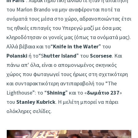
in Paris
”. Χαρακτηριστική άλλωστε ήταν η απαίτηση
του Marlon Brando να μην αναφέρονται ποτέ τα
ονόματά τους μέσα στο χώρο, αδρανοποιώντας έτσι
τις ηθικές επιταγές του Υπερεγώ μαζί με όσα μας
κληροδότησαν οι γονείς μας (όπως τα ονόματά μας).
Αλλά βέβαια και το“
Knife in the Water
” του
Polanski
ή το“S
hutter Island
” του
Scorsese
. Και
πάνω απ' όλα, είναι ο απομονωμένος σκηνικός
χώρος που φωταγωγεί τους ήρωες στη σχετικότερη
και συνταρακτικότερη αντιπαραβολή του “The
Lighthouse”: το “
Shining
” και το «
δωμάτιο 237
»
του
Stanley Kubrick
. Η μελέτη μπορεί να πάρει
ολόκληρες σελίδες.