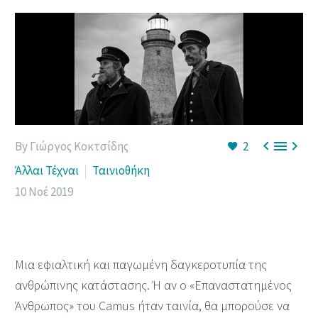



By Γιώργος Κοκτσίδης
2
Άλλαι Τέχναι
Ταινιοθήκη
10 Νοέ 2019
Μια εφιαλτική και παγωμένη δαγκεροτυπία της
ανθρώπινης κατάστασης. Ή αν ο «Επαναστατημένος
Άνθρωπος» του Camus ήταν ταινία, θα μπορούσε να