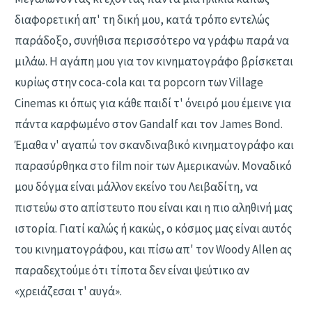
διαφορετική απ' τη δική μου, κατά τρόπο εντελώς
παράδοξο, συνήθισα περισσότερο να γράφω παρά να
μιλάω. Η αγάπη μου για τον κινηματογράφο βρίσκεται
κυρίως στην coca-cola και τα popcorn των Village
Cinemas κι όπως για κάθε παιδί τ' όνειρό μου έμεινε για
πάντα καρφωμένο στον Gandalf και τον James Bond.
Έμαθα ν' αγαπώ τον σκανδιναβικό κινηματογράφο και
παρασύρθηκα στο film noir των Αμερικανών. Μοναδικό
μου δόγμα είναι μάλλον εκείνο του Λειβαδίτη, να
πιστεύω στο απίστευτο που είναι και η πιο αληθινή μας
ιστορία. Γιατί καλώς ή κακώς, ο κόσμος μας είναι αυτός
του κινηματογράφου, και πίσω απ' τον Woody Allen ας
παραδεχτούμε ότι τίποτα δεν είναι ψεύτικο αν
«χρειάζεσαι τ' αυγά».