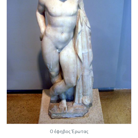
Ο έφηβος Έρωτας