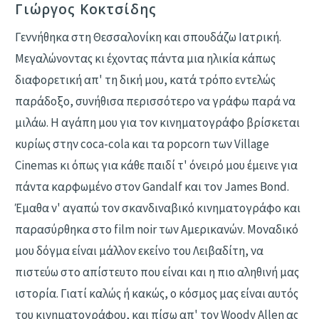
Γιώργος Κοκτσίδης
Γεννήθηκα στη Θεσσαλονίκη και σπουδάζω Ιατρική.
Μεγαλώνοντας κι έχοντας πάντα μια ηλικία κάπως
διαφορετική απ' τη δική μου, κατά τρόπο εντελώς
παράδοξο, συνήθισα περισσότερο να γράφω παρά να
μιλάω. Η αγάπη μου για τον κινηματογράφο βρίσκεται
κυρίως στην coca-cola και τα popcorn των Village
Cinemas κι όπως για κάθε παιδί τ' όνειρό μου έμεινε για
πάντα καρφωμένο στον Gandalf και τον James Bond.
Έμαθα ν' αγαπώ τον σκανδιναβικό κινηματογράφο και
παρασύρθηκα στο film noir των Αμερικανών. Μοναδικό
μου δόγμα είναι μάλλον εκείνο του Λειβαδίτη, να
πιστεύω στο απίστευτο που είναι και η πιο αληθινή μας
ιστορία. Γιατί καλώς ή κακώς, ο κόσμος μας είναι αυτός
του κινηματογράφου, και πίσω απ' τον Woody Allen ας