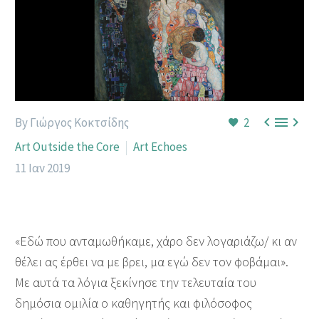



By Γιώργος Κοκτσίδης
2
Art Outside the Core
Art Echoes
11 Ιαν 2019
«Εδώ που ανταμωθήκαμε, χάρο δεν λογαριάζω/ κι αν
θέλει ας έρθει να με βρει, μα εγώ δεν τον φοβάμαι».
Με αυτά τα λόγια ξεκίνησε την τελευταία του
δημόσια ομιλία ο καθηγητής και φιλόσοφος