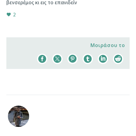
βενσερέμος κι εις το επανιδείν
2
Μοιράσου το