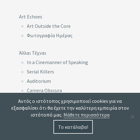
Art Echoes
Art Outside the Core
Φωτογραφία Ημέρας
Άλλαι Τέχναι
In a Cinemanner of Speaking
Serial Killers
Auditorium
Camera Obscura
Beaux Arts
Αυτός ο ιστότοπος χρησιμοποιεί cookies για να
εξασφαλίσει ότι θα έχετε την καλύτερη εμπειρία στον
Ταινιοθήκη
ιστότοπό μας.
Μάθετε περισσότερα
Συνεντεύξεις
Το κατάλαβα!