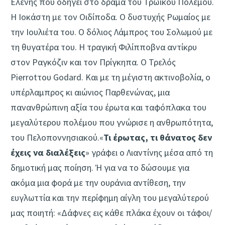
Ελένης που οδηγεί στο δράμα του Τρωϊκού Πολέμου.
Η Ιοκάστη με τον Οιδίποδα. Ο δυστυχής Ρωμαίος με
την Ιουλιέτα του. Ο δόλιος Λάμπρος του Σολωμού με
τη θυγατέρα του. Η τραγική Φιλίπποβνα αντίκρυ
στον Ραγκόζιν και τον Πρίγκηπα. Ο Τρελός
Pierrotτου Godard. Και με τη μέγιστη ακτινοβολία, ο
υπέρλαμπρος κι αιώνιος Παρθενώνας, μια
πανανθρώπινη αξία του έρωτα και ταφόπλακα του
μεγαλύτερου πολέμου που γνώρισε η ανθρωπότητα,
του Πελοποννησιακού.«
Τι έρωτας, τι θάνατος δεν
έχεις να διαλέξεις
» γράφει ο Λιαντίνης μέσα από τη
δημοτική μας ποίηση. Ή για να το δώσουμε για
ακόμα μια φορά με την ουράνια αντίθεση, την
ευγλωττία και την περίφημη αίγλη του μεγαλύτερού
μας ποιητή: «Δάφνες εις κάθε πλάκα έχουν οι τάφοι/