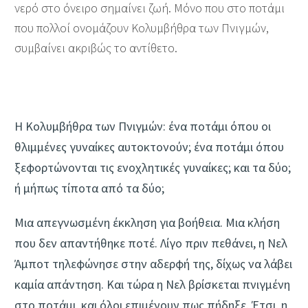
νερό στο όνειρο σημαίνει ζωή. Μόνο που στο ποτάμι
που πολλοί ονομάζουν Κολυμβήθρα των Πνιγμών,
συμβαίνει ακριβώς το αντίθετο.
Η Κολυμβήθρα των Πνιγμών: ένα ποτάμι όπου οι
θλιμμένες γυναίκες αυτοκτονούν; ένα ποτάμι όπου
ξεφορτώνονται τις ενοχλητικές γυναίκες; και τα δύο;
ή μήπως τίποτα από τα δύο;
Μια απεγνωσμένη έκκληση για βοήθεια. Μια κλήση
που δεν απαντήθηκε ποτέ. Λίγο πριν πεθάνει, η Νελ
Άμποτ τηλεφώνησε στην αδερφή της, δίχως να λάβει
καμία απάντηση. Και τώρα η Νελ βρίσκεται πνιγμένη
στο ποτάμι, και όλοι επιμένουν πως πήδηξε. Έτσι, η