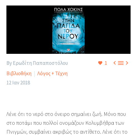



By Ερωδίτη Παπαποστόλου
1
Βιβλιοθήκη
Λόγος + Τέχνη
12 Ιαν 2018
Λένε ότι το νερό στο όνειρο σημαίνει ζωή. Μόνο που
στο ποτάμι που πολλοί ονομάζουν Κολυμβήθρα των
Πνιγμών, συμβαίνει ακριβώς το αντίθετο. Λένε ότι το