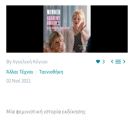



By Αγγελική Κόγιου
3
Άλλαι Τέχναι
Ταινιοθήκη
02 Νοέ 2021
Μία φεμινιστική ιστορία εκδίκησης