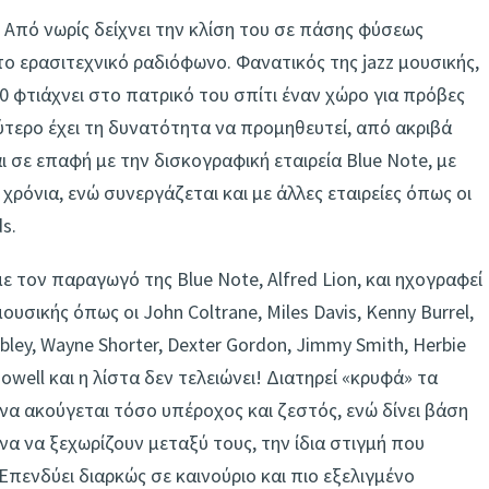
. Από νωρίς δείχνει την κλίση του σε πάσης φύσεως
το ερασιτεχνικό ραδιόφωνο. Φανατικός της jazz μουσικής,
0 φτιάχνει στο πατρικό του σπίτι έναν χώρο για πρόβες
λύτερο έχει τη δυνατότητα να προμηθευτεί, από ακριβά
ι σε επαφή με την δισκογραφική εταιρεία Blue Note, με
χρόνια, ενώ συνεργάζεται και με άλλες εταιρείες όπως οι
s.
ε τον παραγωγό της Blue Note, Alfred Lion, και ηχογραφεί
σικής όπως οι John Coltrane, Miles Davis, Kenny Burrel,
obley, Wayne Shorter, Dexter Gordon, Jimmy Smith, Herbie
owell και η λίστα δεν τελειώνει! Διατηρεί «κρυφά» τα
 να ακούγεται τόσο υπέροχος και ζεστός, ενώ δίνει βάση
να να ξεχωρίζουν μεταξύ τους, την ίδια στιγμή που
Επενδύει διαρκώς σε καινούριο και πιο εξελιγμένο