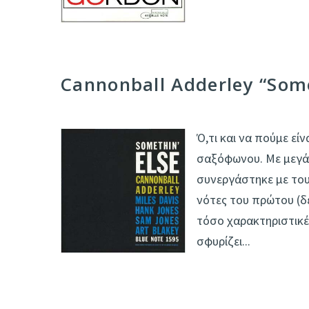
Cannonball Adderley “Some
Ό,τι και να πούμε είν
σαξόφωνου. Με μεγάλ
συνεργάστηκε με τους 
νότες του πρώτου (δ
τόσο χαρακτηριστικές
σφυρίζει...