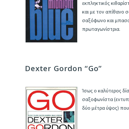
εκπληκτικός κιθαρίστ
και με τον απίθανο σ
σαξόφωνο και μπασο
πρωταγωνίστρια.
Dexter Gordon “Go”
Ίσως ο καλύτερος δί
σαξοφωνίστα (εντυπω
δύο μέτρα ύψος) που