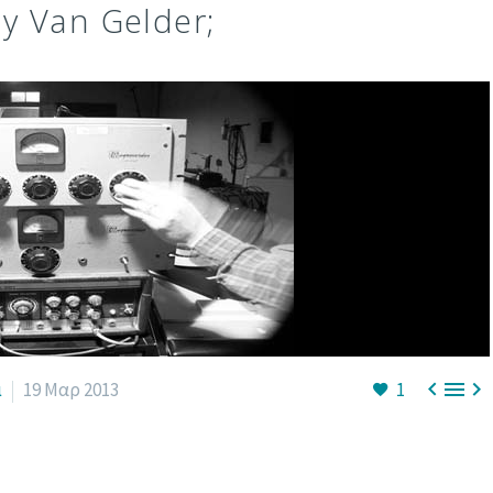
dy Van Gelder;



ι
19 Μαρ 2013
1