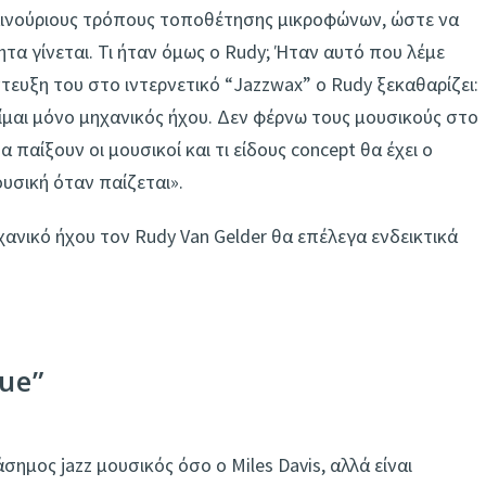
αινούριους τρόπους τοποθέτησης μικροφώνων, ώστε να
τα γίνεται. Τι ήταν όμως ο Rudy; Ήταν αυτό που λέμε
ευξη του στο ιντερνετικό “Jazzwax” ο Rudy ξεκαθαρίζει:
είμαι μόνο μηχανικός ήχου. Δεν φέρνω τους μουσικούς στο
 παίξουν οι μουσικοί και τι είδους concept θα έχει ο
ουσική όταν παίζεται».
ανικό ήχου τον Rudy Van Gelder θα επέλεγα ενδεικτικά
lue”
άσημος jazz μουσικός όσο ο Miles Davis, αλλά είναι