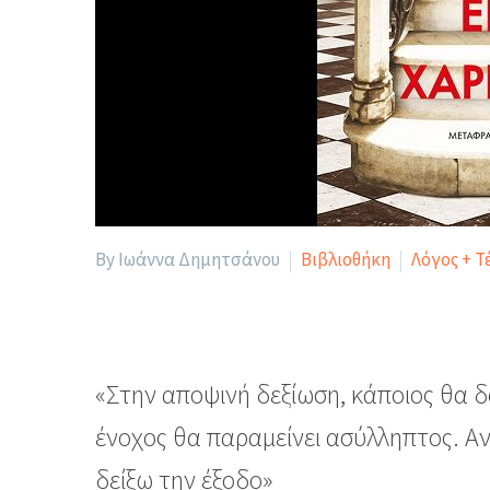
By Ιωάννα Δημητσάνου
Βιβλιοθήκη
Λόγος + Τ
«Στην αποψινή δεξίωση, κάποιος θα δο
ένοχος θα παραμείνει ασύλληπτος. Α
δείξω την έξοδο»