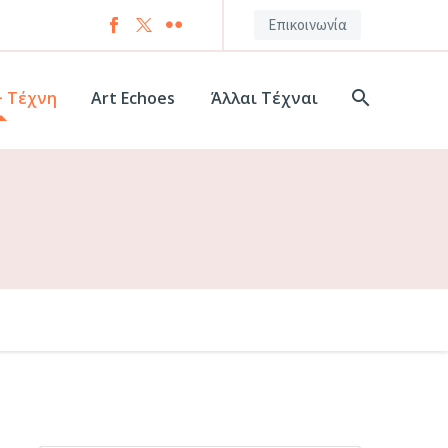
Επικοινωνία
+ Τέχνη
Art Echoes
Άλλαι Τέχναι