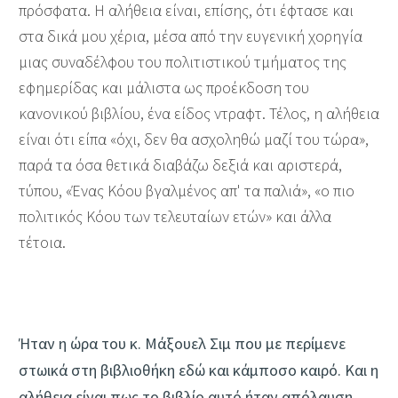
πρόσφατα. Η αλήθεια είναι, επίσης, ότι έφτασε και
στα δικά μου χέρια, μέσα από την ευγενική χορηγία
μιας συναδέλφου του πολιτιστικού τμήματος της
εφημερίδας και μάλιστα ως προέκδοση του
κανονικού βιβλίου, ένα είδος ντραφτ. Τέλος, η αλήθεια
είναι ότι είπα «όχι, δεν θα ασχοληθώ μαζί του τώρα»,
παρά τα όσα θετικά διαβάζω δεξιά και αριστερά,
τύπου, «Ένας Κόου βγαλμένος απ' τα παλιά», «ο πιο
πολιτικός Κόου των τελευταίων ετών» και άλλα
τέτοια.
Ήταν η ώρα του κ. Μάξουελ Σιμ που με περίμενε
στωικά στη βιβλιοθήκη εδώ και κάμποσο καιρό. Και η
αλήθεια είναι πως το βιβλίο αυτό ήταν απόλαυση,