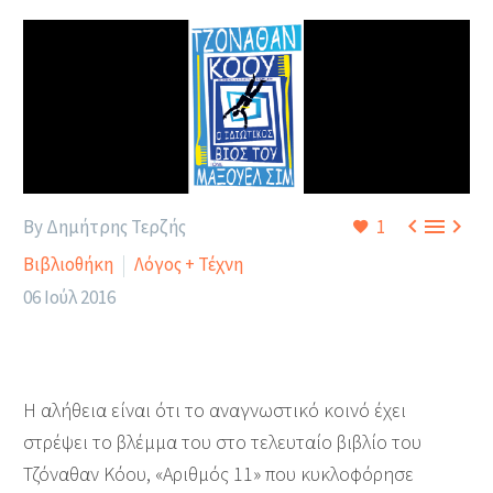



By Δημήτρης Τερζής
1
Βιβλιοθήκη
Λόγος + Τέχνη
06 Ιούλ 2016
Η αλήθεια είναι ότι το αναγνωστικό κοινό έχει
στρέψει το βλέμμα του στο τελευταίο βιβλίο του
Τζόναθαν Κόου, «Αριθμός 11» που κυκλοφόρησε