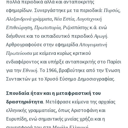
πολλά περιοδικά αλλά και ανταποκριτής
εφημερίδων. Συνεργάστηκε με τα περιοδικά:
Πυρσός,
Αλεξανδρινά γράμματα
,
Nέα Εστία, Λογοτεχνική
Επιθεώρηση, Πρωτοπορία, Ριζοσπάστης
κ.ά. ενώ
διήυθυνε και το εκπαιδευτικό περιοδικό
Αγωγή
.
Αρθρογραφούσε στην εφημερίδα
Απογευματινή
Πρωτεύουσα
με κείμενα κυρίως κριτικού
ενδιαφέροντος και υπήρξε ανταποκριτής στο Παρίσι
για την
Εθνική
. Το 1966, βραβεύτηκε από την Ένωση
Συντακτών με το Χρυσό Εύσημο Δημοσιογραφίας.
Σπουδαία ήταν και η μεταφραστική του
δραστηριότητα
. Μετέφρασε κείμενα της αρχαίας
ελληνικής γραμματείας, όπως Αριστοφάνη και
Ευρυπίδη, ενώ σημαντικής μνείας χρήζει και η
συνεισφορά του στη
Μεγάλη Ελληνική