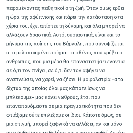
παραμένοντας παθητικοί στη ζωή. Όταν όμως έρθει
η ώρα της αφύπνισης και πάρει την κατάσταση στα
χέρια του, έχει απίστευτη δύναμη, και όλα μπορεί να
αλλάξουν δραστικά. Αυτό, ουσιαστικά, είναι και το
μήνυμα της ποίησης του Βάρναλη, που συνοψίζεται
στο μελοποιημένο ποίημα: το σθένος που κρύβει ο
άνθρωπος, που μια μέρα θα επαναστατήσει ενάντια
σε ό,τι τον πνίγει, σε ό,τι δεν τον αφήνει να
αναπνεύσει, να χαρεί, να ζήσει. Η μοιρολατρία –στα
δίχτυα της οποίας όλοι μας κάποτε ίσως να
μπλέκουμε– μας κάνει νωθρούς, έτσι που
επαναπαυόμαστε σε μια πραγματικότητα που δεν
φτιάξαμε ούτε επιλέξαμε οι ίδιοι. Κάποτε όμως, σε
μια στιγμή, μπορεί ξαφνικά να αλλάξει, αν και μόνο
αν ο άνθρωπος το θελήσει και κινητοποιηθεί. Αυτή η