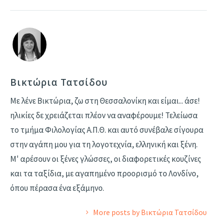
Βικτώρια Τατσίδου
Με λένε Βικτώρια, ζω στη Θεσσαλονίκη και είμαι... άσε!
ηλικίες δε χρειάζεται πλέον να αναφέρουμε! Τελείωσα
το τμήμα Φιλολογίας Α.Π.Θ. και αυτό συνέβαλε σίγουρα
στην αγάπη μου για τη λογοτεχνία, ελληνική και ξένη.
Μ' αρέσουν οι ξένες γλώσσες, οι διαφορετικές κουζίνες
και τα ταξίδια, με αγαπημένο προορισμό το Λονδίνο,
όπου πέρασα ένα εξάμηνο.
More posts by Βικτώρια Τατσίδου