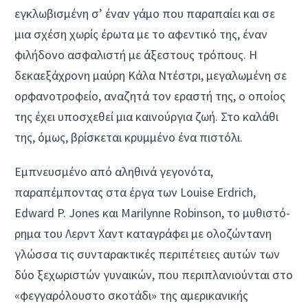
εγκλωβισμένη σ’ έναν γάμο που παραπαίει και σε
μια σχέση χωρίς έρωτα με το αφεντικό της, έναν
φιλήδονο ασφαλιστή με άξεστους τρό­πους. Η
δεκαεξάχρονη μαύρη Κάλα Ντέστρι, μεγαλωμένη σε
ορφανοτροφείο, αναζητά τον εραστή της, ο οποίος
της έχει υποσχεθεί μια καινούργια ζωή. Στο καλάθι
της, όμως, βρίσκεται κρυμμένο ένα πιστόλι.
Εμπνευσμένο από αληθινά γεγονότα,
παραπέμποντας στα έργα των Louise Erdrich,
Edward P. Jones και Marilynne Robinson, το μυθιστό­
ρημα του Λερντ Χαντ καταγράφει με ολοζώντανη
γλώσσα τις συνταρακτικές περιπέτειες αυτών των
δύο ξεχωριστών γυναικών, που περιπλα­νιούνται στο
«φεγγαρόλουστο σκοτάδι» της αμερικανικής