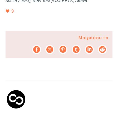
Society (ARS), New York /OΣΔΕΕΤΕ, Αθήνα
9
Μοιράσου το