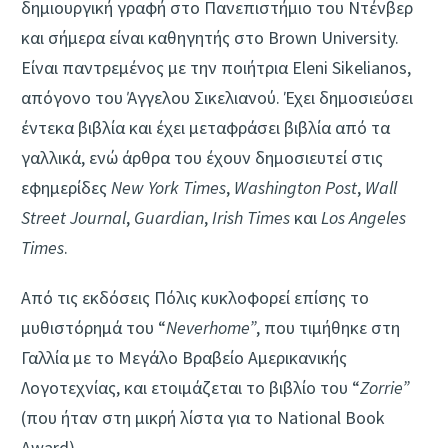
δημιουργική γραφή στο Πανεπιστήμιο του Ντένβερ
και σήμερα είναι καθηγη­τής στο Brown University.
Είναι παντρεμένος με την ποιήτρια Eleni Sikelianos,
απόγονο του Άγγελου Σικελιανού. Έχει δημοσιεύσει
έντεκα βιβλία και έχει μεταφράσει βιβλία από τα
γαλ­λικά, ενώ άρθρα του έχουν δημοσιευτεί στις
εφημερίδες
New York Times
,
Washington Post
,
Wall
Street Journal
,
Guardian
,
Irish Times
και
Los Angeles
Times
.
Από τις εκδόσεις Πόλις κυκλοφορεί επίσης το
μυθιστόρημά του “
Neverhome”
, που τιμήθη­κε στη
Γαλλία με το Μεγάλο Βραβείο Αμερικανικής
Λογοτεχνίας, και ετοιμάζεται το βιβλίο του “
Zorrie”
(που ήταν στη μικρή λίστα για το National Book
Award).