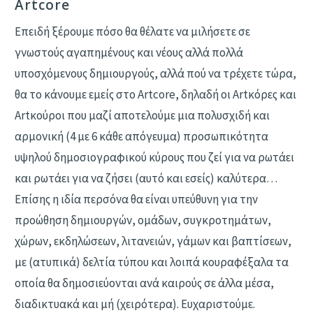
Artcore
Επειδή ξέρουμε πόσο θα θέλατε να μιλήσετε σε
γνωστούς αγαπημένους και νέους αλλά πολλά
υποσχόμενους δημιουργούς, αλλά πού να τρέχετε τώρα,
θα το κάνουμε εμείς στο Artcore, δηλαδή οι Αrtκόρες και
Artκούροι που μαζί αποτελούμε μια πολυσχιδή και
αρμονική (4 με 6 κάθε απόγευμα) προσωπικότητα
υψηλού δημοσιογραφικού κύρους που ζεί για να ρωτάει
και ρωτάει για να ζήσει (αυτό και εσείς) καλύτερα…
Επίσης η ιδία περσόνα θα είναι υπεύθυνη για την
προώθηση δημιουργών, ομάδων, συγκροτημάτων,
χώρων, εκδηλώσεων, λιτανειών, γάμων και βαπτίσεων,
με (ατυπικά) δελτία τύπου και λοιπά κουραφέξαλα τα
οποία θα δημοσιεύονται ανά καιρούς σε άλλα μέσα,
διαδικτυακά και μή (χειρότερα). Ευχαριστούμε.