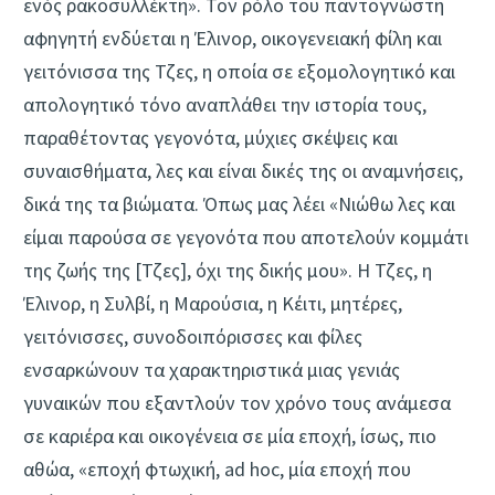
ενός ρακοσυλλέκτη». Τον ρόλο του παντογνώστη
αφηγητή ενδύεται η Έλινορ, οικογενειακή φίλη και
γειτόνισσα της Τζες, η οποία σε εξομολογητικό και
απολογητικό τόνο αναπλάθει την ιστορία τους,
παραθέτοντας γεγονότα, μύχιες σκέψεις και
συναισθήματα, λες και είναι δικές της οι αναμνήσεις,
δικά της τα βιώματα. Όπως μας λέει «Νιώθω λες και
είμαι παρούσα σε γεγονότα που αποτελούν κομμάτι
της ζωής της [Τζες], όχι της δικής μου». Η Τζες, η
Έλινορ, η Συλβί, η Μαρούσια, η Κέιτι, μητέρες,
γειτόνισσες, συνοδοιπόρισσες και φίλες
ενσαρκώνουν τα χαρακτηριστικά μιας γενιάς
γυναικών που εξαντλούν τον χρόνο τους ανάμεσα
σε καριέρα και οικογένεια σε μία εποχή, ίσως, πιο
αθώα, «εποχή φτωχική, ad hoc, μία εποχή που