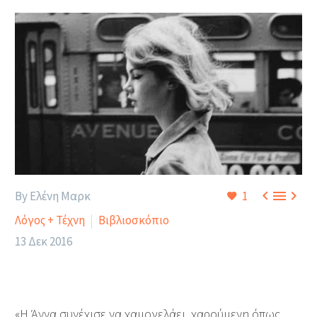



By Ελένη Μαρκ
1
Λόγος + Τέχνη
Βιβλιοσκόπιο
13 Δεκ 2016
«Η Άννα συνέχισε να χαμογελάει, χαρούμενη όπως