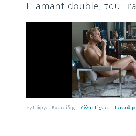
L’ amant double, του Fr
By Γιώργος Κοκτσίδης
Άλλαι Τέχναι
Ταινιοθήκ