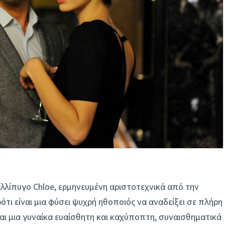
λλίπυγο Chloe, ερμηνευμένη αριστοτεχνικά από την
τι είναι μια φύσει ψυχρή ηθοποιός να αναδείξει σε πλήρη
αι μια γυναίκα ευαίσθητη και καχύποπτη, συναισθηματικά