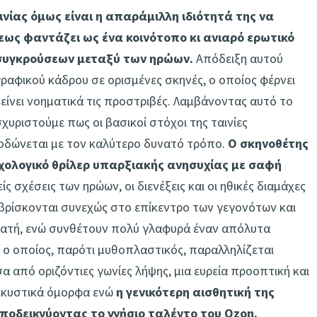
νίας όμως είναι η απαράμιλλη ιδιότητά της να
εως φαντάζει ως ένα κοινότοπο κι ανιαρό ερωτικό
 συγκρούσεων μεταξύ των ηρώων.
Απόδειξη αυτού
ραφικού κάδρου σε ορισμένες σκηνές, ο οποίος φέρνει
ίνει νοηματικά τις προστριβές. Λαμβάνοντας αυτό το
υριστούμε πως οι βασικοί στόχοι της ταινίες
οδώνεται με τον καλύτερο δυνατό τρόπο.
Ο σκηνοθέτης
χολογικό θρίλερ υπαρξιακής ανησυχίας με σαφή
ίς σχέσεις των ηρώων, οι διενέξεις και οι ηθικές διαμάχες
βρίσκονται συνεχώς στο επίκεντρο των γεγονότων και
εατή, ενώ συνθέτουν πολύ γλαφυρά έναν απόλυτα
 ο οποίος, παρότι μυθοπλαστικός, παραλληλίζεται
α από οριζόντιες γωνίες λήψης, μια ευρεία προοπτική και
ελκυστικά όμορφα ενώ
η γενικότερη αισθητική της
ποδεικνύοντας το γνήσιο ταλέντο του Ozon.