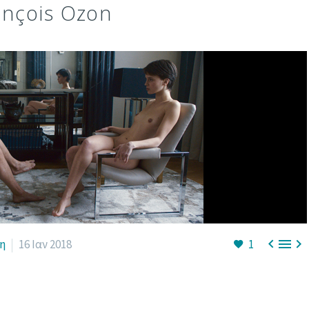
ançois Ozon



η
16 Ιαν 2018
1