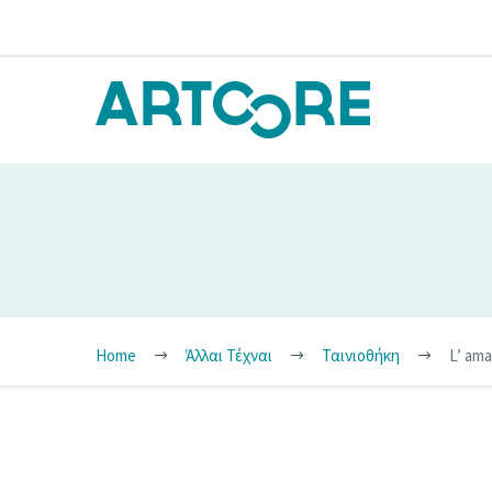
Home
Άλλαι Τέχναι
Ταινιοθήκη
L’ am