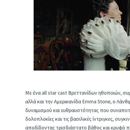
Με ένα all star cast Βρεττανίδων ηθοποιών, σ
αλλά και την Αμερικανίδα Emma Stone, ο Λάνθ
δυναμισμού και ευθραυστότητας που συναποτελ
δολοπλοκίες και τις βασιλικές ίντριγκες, συγκ
αποδίδοντας τρισδιάστατο βάθος και κρυφό πε