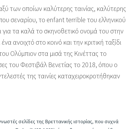
αξύ των οποίων καλύτερης ταινίας, καλύτερης
υ σεναρίου, το enfant terrible του ελληνικού
ι για τα καλά το σκηνοθετικό ονομά του στην
ένα ανοιχτό στο κοινό και την κριτική ταξίδι
 του Ολύμπιον στα μισά της Κινέττας το
σες του Φεστιβάλ Βενετίας το 2018, όπου ο
υντελεστές της ταινίες καταχειροκροτήθηκαν
 γνωστές σελίδες της Βρεττανικής ιστορίας, που συχνά