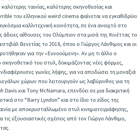
καλύτερης ταινίας, καλύτερης σκηνοθεσίας και
ible του ελληνικού weird cinema φαίνεται να εγκαθιδρύει
γκόσμια καλλιτεχνική κοινότητα, σε ένα ανοιχτό στο
τις άδειες αίθουσες του Ολύμπιον στα μισά της Κινέττας το
στιβάλ Βενετίας το 2018, όπου ο Γιώργος Λάνθιμος και οι
ροτήθηκαν για την «Ευνοούμενη». Αν μη τι άλλο ο
ό σκηνοθετικό του στυλ, δοκιμάζοντας νέες φόρμες,
ενδιαφέρουσες γωνίες λήψης, για να αποδώσει τη μοναξιά
 μεγάλων χώρων που λειτουργούν ως λαβύρινθος για τη
h Davis και Tony McNamara, επενδύει σε μια διακριτική
τικά στο “Barry Lyndon” και στο ίδιο το είδος της
αινία με αποκρυσταλλωμένο στυλ κινηματογράφησης,
ια τις εξουσιαστικές σχέσεις από τον Γιώργο Λάνθιμο,
τας.