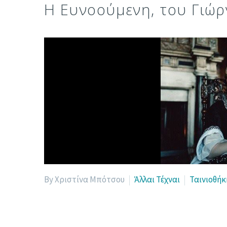
Η Ευνοούμενη, του Γιώ
By Χριστίνα Μπότσου
Άλλαι Τέχναι
Ταινιοθήκ