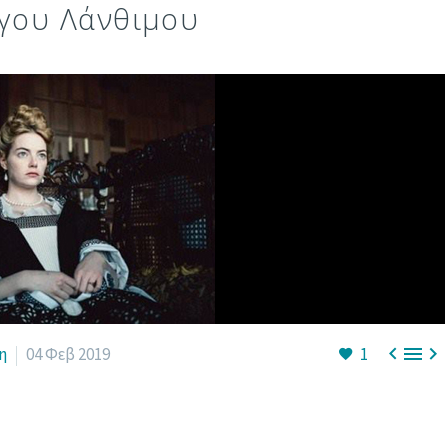
ργου Λάνθιμου



η
04 Φεβ 2019
1