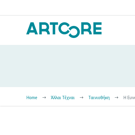
Home
Άλλαι Τέχναι
Ταινιοθήκη
Η Ευν