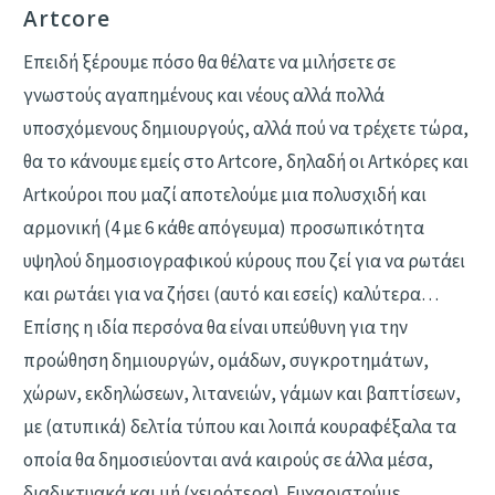
Artcore
Επειδή ξέρουμε πόσο θα θέλατε να μιλήσετε σε
γνωστούς αγαπημένους και νέους αλλά πολλά
υποσχόμενους δημιουργούς, αλλά πού να τρέχετε τώρα,
θα το κάνουμε εμείς στο Artcore, δηλαδή οι Αrtκόρες και
Artκούροι που μαζί αποτελούμε μια πολυσχιδή και
αρμονική (4 με 6 κάθε απόγευμα) προσωπικότητα
υψηλού δημοσιογραφικού κύρους που ζεί για να ρωτάει
και ρωτάει για να ζήσει (αυτό και εσείς) καλύτερα…
Επίσης η ιδία περσόνα θα είναι υπεύθυνη για την
προώθηση δημιουργών, ομάδων, συγκροτημάτων,
χώρων, εκδηλώσεων, λιτανειών, γάμων και βαπτίσεων,
με (ατυπικά) δελτία τύπου και λοιπά κουραφέξαλα τα
οποία θα δημοσιεύονται ανά καιρούς σε άλλα μέσα,
διαδικτυακά και μή (χειρότερα). Ευχαριστούμε.