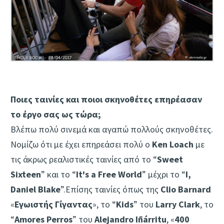
Ποιες ταινίες και ποιοι σκηνοθέτες επηρέασαν
το έργο σας ως τώρα;
Βλέπω πολύ σινεμά και αγαπώ πολλούς σκηνοθέτες.
Νομίζω ότι με έχει επηρεάσει πολύ ο
Ken Loach
με
τις άκρως ρεαλιστικές ταινίες από το “
Sweet
Sixteen
” και το “
It's a Free World
” μέχρι το “
I,
Daniel Blake
”.Επίσης ταινίες όπως της
Clio Barnard
«
Εγωιστής Γίγαντας
», το “
Kids
” του
Larry Clark
, το
“
Amores Perros
” του
Alejandro Iñárritu
, «
400