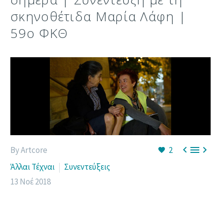
σκηνοθέτιδα Μαρία Λάφη |
59ο ΦΚΘ



By Artcore
2
Άλλαι Τέχναι
Συνεντεύξεις
13 Νοέ 2018