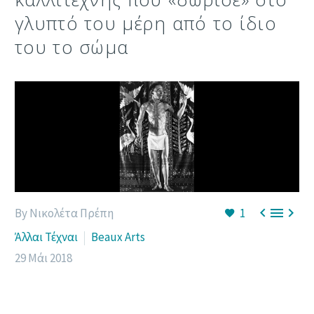
γλυπτό του μέρη από το ίδιο
του το σώμα



By Νικολέτα Πρέπη
1
Άλλαι Τέχναι
Beaux Arts
29 Μάι 2018