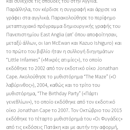
και συνέχισε τις σπουδές του στην Αγγλία.
Παράλληλα, τον κέρδισε η συγγραφή και άρχισε να
γράφει στα αγγλικά. Παρακολούθησε το περίφημο
μεταπτυχιακό πρόγραμμα δημιουργικής γραφής του
Πανεπιστημίου East Anglia (απ’ όπου αποφοίτησαν,
μεταξύ άλλων, οι Ian McEwan και Kazuo Ishiguro) και
το πρώτο του βιβλίο ήταν η συλλογή διηγημάτων
“Little Infamies” («Μικρές ατιμίες»), το οποίο
εκδόθηκε το 2002 από τον εκδοτικό οίκο Jonathan
Cape. Ακολούθησε το μυθιστόρημα “The Maze” («Ο
λαβύρινθος»), 2004, καθώς και το τρίτο του
μυθιστόρημα, “The Birthday Party” («Πάρτι
γενεθλίων»), το οποίο εκδόθηκε από τον εκδοτικό
οίκο Jonathan Cape το 2007. Τον Οκτώβριο του 2015
εκδόθηκε το τέταρτο μυθιστόρημά του «Οι Φυγάδες»
από τις εκδόσεις Πατάκη και με αυτήν την αφορμή,