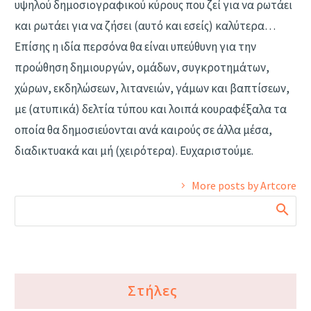
υψηλού δημοσιογραφικού κύρους που ζεί για να ρωτάει
και ρωτάει για να ζήσει (αυτό και εσείς) καλύτερα…
Επίσης η ιδία περσόνα θα είναι υπεύθυνη για την
προώθηση δημιουργών, ομάδων, συγκροτημάτων,
χώρων, εκδηλώσεων, λιτανειών, γάμων και βαπτίσεων,
με (ατυπικά) δελτία τύπου και λοιπά κουραφέξαλα τα
οποία θα δημοσιεύονται ανά καιρούς σε άλλα μέσα,
διαδικτυακά και μή (χειρότερα). Ευχαριστούμε.
More posts by Artcore
Στήλες