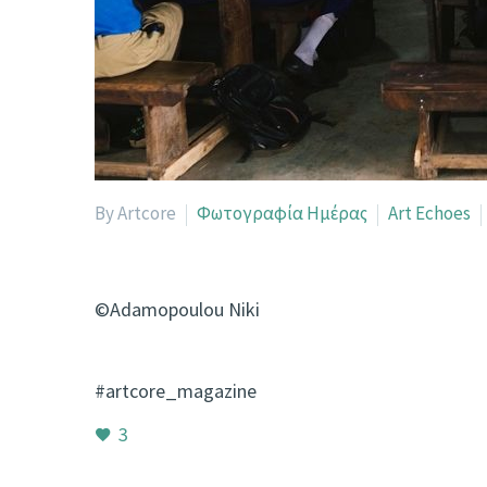
By Artcore
Φωτογραφία Ημέρας
Art Echoes
©
Adamopoulou Niki
#artcore_magazine
3