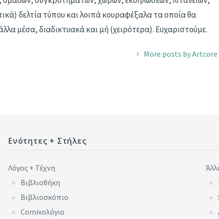
, ομάδων, συγκροτημάτων, χώρων, εκδηλώσεων, λιτανειών,
πικά) δελτία τύπου και λοιπά κουραφέξαλα τα οποία θα
άλλα μέσα, διαδικτυακά και μή (χειρότερα). Ευχαριστούμε.
More posts by Artcore
Ενότητες + Στήλες
Λόγος + Τέχνη
Άλλ
Βιβλιοθήκη
Βιβλιοσκόπιο
Comixoλόγιο