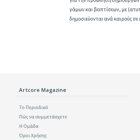
για την προώθηση δημιουργών
γάμων και βαπτίσεων, με (ατυ
δημοσιεύονται ανά καιρούς σε 
Artcore Magazine
Το Περιοδικό
Πώς να συμμετάσχετε
Η Ομάδα
Όροι Χρήσης