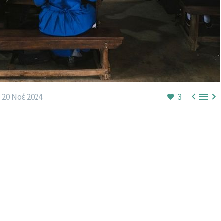



20 Νοέ 2024
3