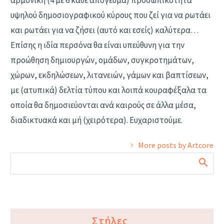
υψηλού δημοσιογραφικού κύρους που ζεί για να ρωτάει
και ρωτάει για να ζήσει (αυτό και εσείς) καλύτερα…
Επίσης η ιδία περσόνα θα είναι υπεύθυνη για την
προώθηση δημιουργών, ομάδων, συγκροτημάτων,
χώρων, εκδηλώσεων, λιτανειών, γάμων και βαπτίσεων,
με (ατυπικά) δελτία τύπου και λοιπά κουραφέξαλα τα
οποία θα δημοσιεύονται ανά καιρούς σε άλλα μέσα,
διαδικτυακά και μή (χειρότερα). Ευχαριστούμε.
More posts by Artcore
Στήλες