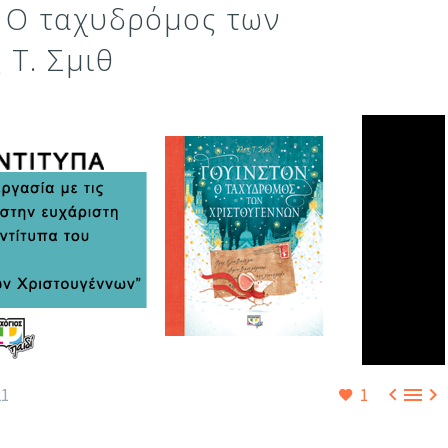
, Ο ταχυδρόμος των
 Τ. Σμιθ



21
1