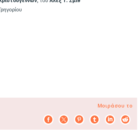
Χριστουγέννων
, του
Άλεξ Τ. Σμιθ
Γρηγορίου
Μοιράσου το