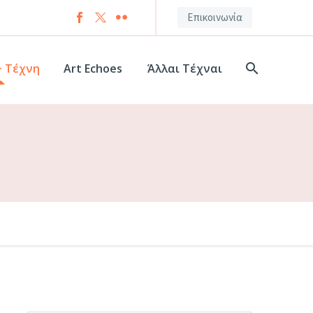
Επικοινωνία
+ Τέχνη
Art Echoes
Άλλαι Τέχναι