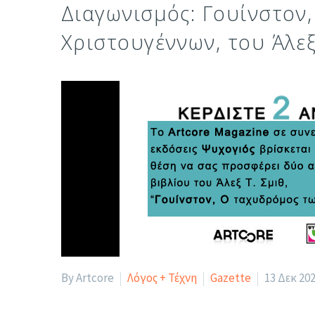
Διαγωνισμός: Γουίνστον
Χριστουγέννων, του Άλεξ
By Artcore
Λόγος + Τέχνη
Gazette
13 Δεκ 20