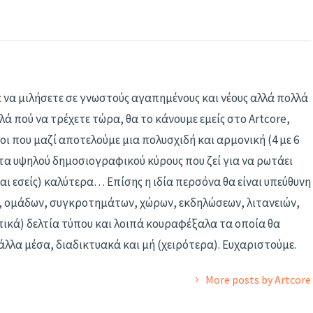
 να μιλήσετε σε γνωστούς αγαπημένους και νέους αλλά πολλά
ά πού να τρέχετε τώρα, θα το κάνουμε εμείς στο Artcore,
οι που μαζί αποτελούμε μια πολυσχιδή και αρμονική (4 με 6
 υψηλού δημοσιογραφικού κύρους που ζεί για να ρωτάει
και εσείς) καλύτερα… Επίσης η ιδία περσόνα θα είναι υπεύθυνη
, ομάδων, συγκροτημάτων, χώρων, εκδηλώσεων, λιτανειών,
πικά) δελτία τύπου και λοιπά κουραφέξαλα τα οποία θα
άλλα μέσα, διαδικτυακά και μή (χειρότερα). Ευχαριστούμε.
More posts by Artcore