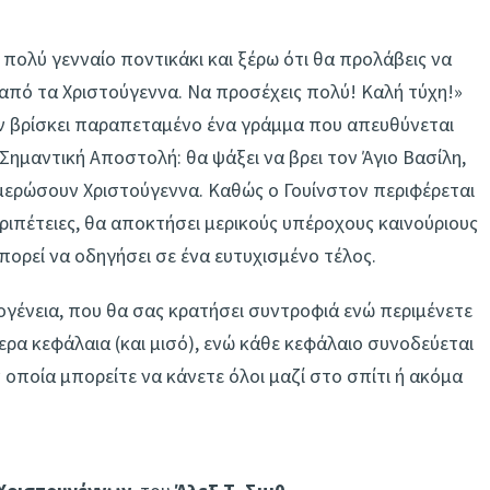
 πολύ γενναίο ποντικάκι και ξέρω ότι θα προλάβεις να
από τα Χριστούγεννα. Να προσέχεις πολύ! Καλή τύχη!»
ν βρίσκει παραπεταμένο ένα γράμμα που απευθύνεται
 Σημαντική Αποστολή: θα ψάξει να βρει τον Άγιο Βασίλη,
ερώσουν Χριστούγεννα. Καθώς ο Γουίνστον περιφέρεται
ριπέτειες, θα αποκτήσει μερικούς υπέροχους καινούριους
πορεί να οδηγήσει σε ένα ευτυχισμένο τέλος.
κογένεια, που θα σας κρατήσει συντροφιά ενώ περιμένετε
ερα κεφάλαια (και μισό), ενώ κάθε κεφάλαιο συνοδεύεται
 οποία μπορείτε να κάνετε όλοι μαζί στο σπίτι ή ακόμα