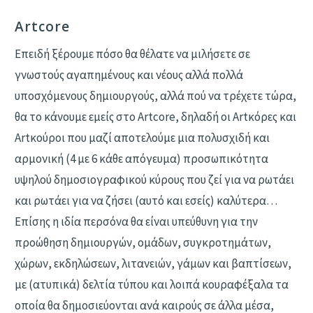
Artcore
Επειδή ξέρουμε πόσο θα θέλατε να μιλήσετε σε
γνωστούς αγαπημένους και νέους αλλά πολλά
υποσχόμενους δημιουργούς, αλλά πού να τρέχετε τώρα,
θα το κάνουμε εμείς στο Artcore, δηλαδή οι Αrtκόρες και
Artκούροι που μαζί αποτελούμε μια πολυσχιδή και
αρμονική (4 με 6 κάθε απόγευμα) προσωπικότητα
υψηλού δημοσιογραφικού κύρους που ζεί για να ρωτάει
και ρωτάει για να ζήσει (αυτό και εσείς) καλύτερα…
Επίσης η ιδία περσόνα θα είναι υπεύθυνη για την
προώθηση δημιουργών, ομάδων, συγκροτημάτων,
χώρων, εκδηλώσεων, λιτανειών, γάμων και βαπτίσεων,
με (ατυπικά) δελτία τύπου και λοιπά κουραφέξαλα τα
οποία θα δημοσιεύονται ανά καιρούς σε άλλα μέσα,