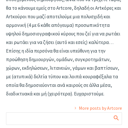
θα το κάνουμε εμείς στο Artcore, δηλαδή οι Αrtκόρες και
Artκούροι που μαζί αποτελούμε μια πολυσχιδή και
αρμονική (4 με 6 κάθε απόγευμα) προσωπικότητα
υψηλού δημοσιογραφικού κύρους που ζεί για να ρωτάει
και ρωτάει για να ζήσει (αυτό και εσείς) καλύτερα…
Επίσης η ιδία περσόνα θα είναι υπεύθυνη για την
προώθηση δημιουργών, ομάδων, συγκροτημάτων,
χώρων, εκδηλώσεων, λιτανειών, γάμων και βαπτίσεων,
με (ατυπικά) δελτία τύπου και λοιπά κουραφέξαλα τα
οποία θα δημοσιεύονται ανά καιρούς σε άλλα μέσα,
διαδικτυακά και μή (χειρότερα). Ευχαριστούμε.
More posts by Artcore