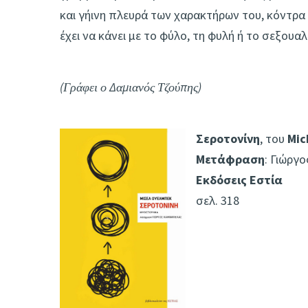
και γήινη πλευρά των χαρακτήρων του, κόντρα
έχει να κάνει με το φύλο, τη φυλή ή το σεξου
(Γράφει ο Δαμιανός Τζούπης)
Σεροτονίνη
, του
Mic
Μετάφραση
: Γιώργ
Εκδόσεις Εστία
σελ. 318