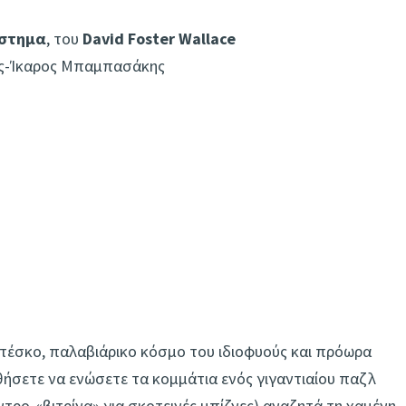
ύστημα
, του
David Foster Wallace
ος-Ίκαρος Μπαμπασάκης
τέσκο, παλαβιάρικο κόσμο του ιδιοφυούς και πρόωρα
θήσετε να ενώσετε τα κομμάτια ενός γιγαντιαίου παζλ
τρο-«βιτρίνα» για σκοτεινές μπίζνες) αναζητά τη χαμένη