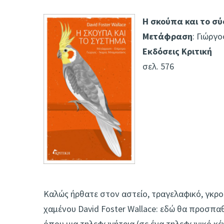
Η σκούπα και το σ
Μετάφραση
: Γιώργ
Εκδόσεις Κριτική
σελ. 576
Καλώς ήρθατε στον αστείο, τραγελαφικό, γκρο
χαμένου David Foster Wallace: εδώ θα προσπα
όπου μια τηλεφωνήτρια (σε ένα τηλεφωνικό κέν