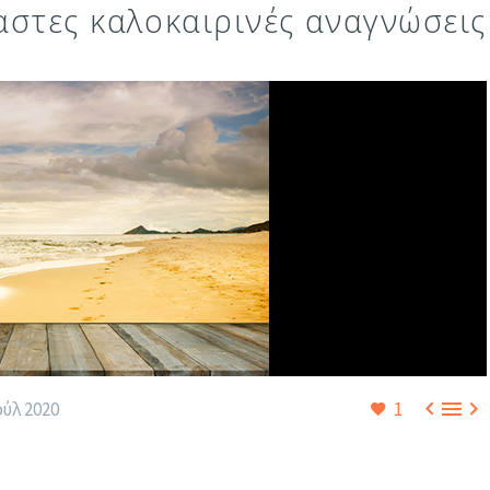
αστες καλοκαιρινές αναγνώσεις



ούλ 2020
1