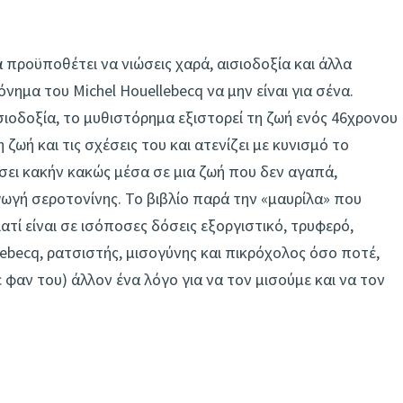
προϋποθέτει να νιώσεις χαρά, αισιοδοξία και άλλα
ημα του Michel Houellebecq να μην είναι για σένα.
σιοδοξία, το μυθιστόρημα εξιστορεί τη ζωή ενός 46χρονου
ζωή και τις σχέσεις του και ατενίζει με κυνισμό το
ήσει κακήν κακώς μέσα σε μια ζωή που δεν αγαπά,
ωγή σεροτονίνης. Το βιβλίο παρά την «μαυρίλα» που
ιατί είναι σε ισόποσες δόσεις εξοργιστικό, τρυφερό,
llebecq, ρατσιστής, μισογύνης και πικρόχολος όσο ποτέ,
 φαν του) άλλον ένα λόγο για να τον μισούμε και να τον