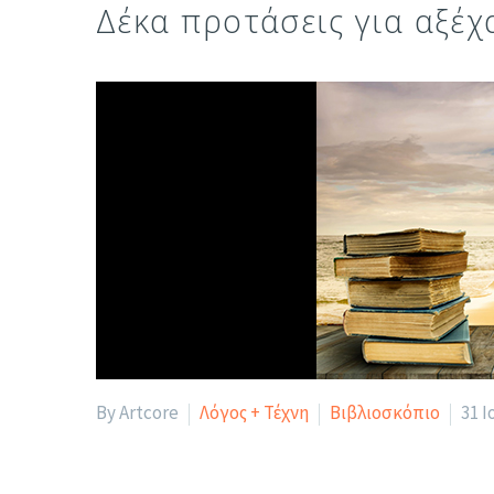
Δέκα προτάσεις για αξέχ
By Artcore
Λόγος + Τέχνη
Βιβλιοσκόπιο
31 Ι