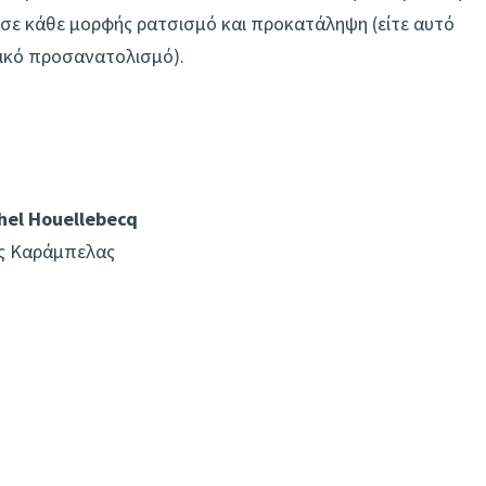
 σε κάθε μορφής ρατσισμό και προκατάληψη (είτε αυτό
αλικό προσανατολισμό).
hel Houellebecq
ος Καράμπελας