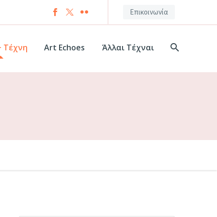
Επικοινωνία
+ Τέχνη
Art Echoes
Άλλαι Τέχναι