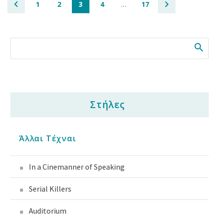
1
2
3
4
…
17
Στήλες
Άλλαι Τέχναι
In a Cinemanner of Speaking
Serial Killers
Auditorium