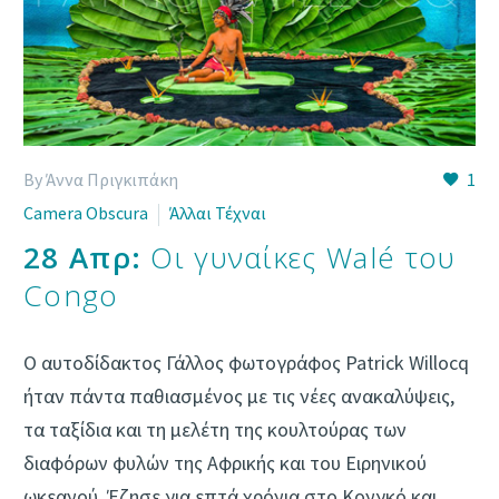
By Άννα Πριγκιπάκη
1
Camera Obscura
Άλλαι Τέχναι
28 Απρ:
Οι γυναίκες Walé του
Congo
Ο αυτοδίδακτος Γάλλος φωτογράφος Patrick Willocq
ήταν πάντα παθιασμένος με τις νέες ανακαλύψεις,
τα ταξίδια και τη μελέτη της κουλτούρας των
διαφόρων φυλών της Αφρικής και του Ειρηνικού
ωκεανού. Έζησε για επτά χρόνια στο Κονγκό και