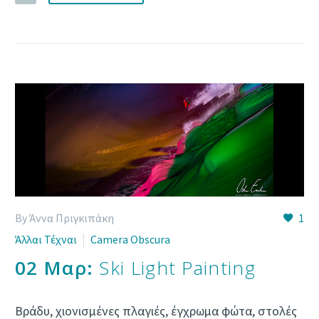
By Άννα Πριγκιπάκη
1
Άλλαι Τέχναι
Camera Obscura
02 Μαρ:
Ski Light Painting
Βράδυ, χιονισμένες πλαγιές, έγχρωμα φώτα, στολές