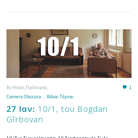
By Νίκος Πρίπορας
1
Camera Obscura
Άλλαι Τέχναι
27 Ιαν:
10/1, του Bogdan
Gîrbovan