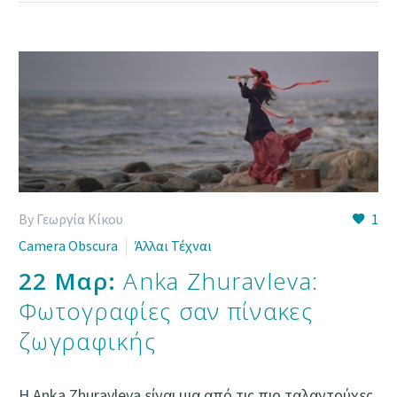
By Γεωργία Κίκου
1
Camera Obscura
Άλλαι Τέχναι
22 Μαρ:
Anka Zhuravleva:
Φωτογραφίες σαν πίνακες
ζωγραφικής
Η Anka Zhuravleva είναι μια από τις πιο ταλαντούχες