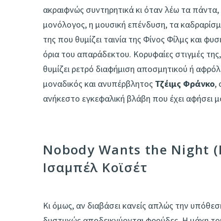
ακραιφνώς συντηρητικά κι όταν λέω τα πάντα, 
μονόλογος, η μουσική επένδυση, τα καδραρίσμ
της που θυμίζει ταινία της Φίνος Φίλμς και φυσ
όρια του απαράδεκτου. Κορυφαίες στιγμές της,
θυμίζει ρετρό διαφήμιση αποσμητικού ή αφρόλο
μοναδικός και ανυπέρβλητος
Τζέιμς Φράνκο
,
ανήκεστο εγκεφαλική βλάβη που έχει αφήσει μό
Nobody Wants the Night (N
Ισαμπέλ Κοϊσέτ
Κι όμως, αν διαβάσει κανείς απλώς την υπόθεση
δυστυχώς αποδεικνύονται φρούδες. Η μάχη το