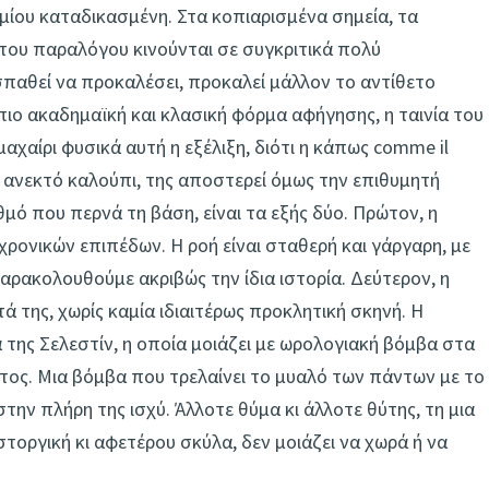
ιμίου καταδικασμένη. Στα κοπιαρισμένα σημεία, τα
του παραλόγου κινούνται σε συγκριτικά πολύ
παθεί να προκαλέσει, προκαλεί μάλλον το αντίθετο
πιο ακαδημαϊκή και κλασική φόρμα αφήγησης, η ταινία του
μαχαίρι φυσικά αυτή η εξέλιξη, διότι η κάπως comme il
να ανεκτό καλούπι, της αποστερεί όμως την επιθυμητή
θμό που περνά τη βάση, είναι τα εξής δύο. Πρώτον, η
ρονικών επιπέδων. Η ροή είναι σταθερή και γάργαρη, με
ακολουθούμε ακριβώς την ίδια ιστορία. Δεύτερον, η
ά της, χωρίς καμία ιδιαιτέρως προκλητική σκηνή. Η
 της Σελεστίν, η οποία μοιάζει με ωρολογιακή βόμβα στα
ατος. Μια βόμβα που τρελαίνει το μυαλό των πάντων με το
στην πλήρη της ισχύ. Άλλοτε θύμα κι άλλοτε θύτης, τη μια
στοργική κι αφετέρου σκύλα, δεν μοιάζει να χωρά ή να