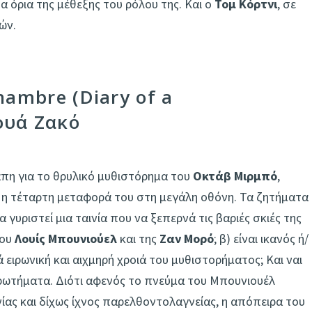
α όρια της μέθεξης του ρόλου της. Και ο
Τομ Κόρτνι
, σε
ών.
hambre (Diary of a
ουά Ζακό
γάπη για το θρυλικό μυθιστόρημα του
Οκτάβ Μιρμπό
,
ι η τέταρτη μεταφορά του στη μεγάλη οθόνη. Τα ζητήματα
 γυριστεί μια ταινία που να ξεπερνά τις βαριές σκιές της
του
Λουίς Μπουνιούελ
και της
Ζαν Μορό
; β) είναι ικανός ή/
 ειρωνική και αιχμηρή χροιά του μυθιστορήματος; Και ναι
 ερωτήματα. Διότι αφενός το πνεύμα του Μπουνιουέλ
νίας και δίχως ίχνος παρελθοντολαγνείας, η απόπειρα του