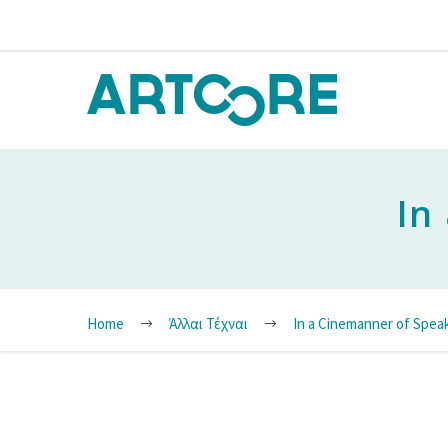
In
Home
Άλλαι Τέχναι
In a Cinemanner of Spea