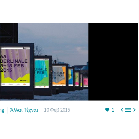



ng
Άλλαι Τέχναι
10 Φεβ 2015
1