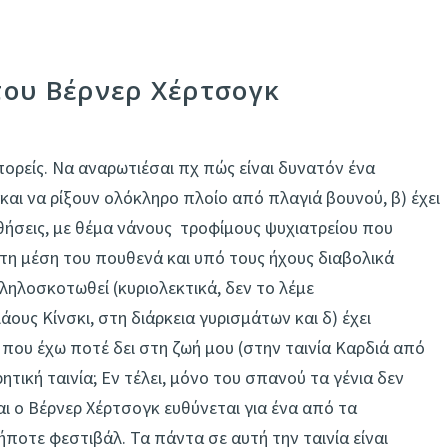
 του Βέρνερ Χέρτσογκ
πορείς. Να αναρωτιέσαι πχ πώς είναι δυνατόν ένα
και να ρίξουν ολόκληρο πλοίο από πλαγιά βουνού, β) έχει
σθήσεις, με θέμα νάνους ­ τροφίμους ψυχιατρείου που
η μέση του πουθενά και υπό τους ήχους διαβολικά
ληλοσκοτωθεί (κυριολεκτικά, δεν το λέμε
υς Κίνσκι, στη διάρκεια γυρισμάτων και δ) έχει
που έχω ποτέ δει στη ζωή μου (στην ταινία Καρδιά από
ητική ταινία; Εν τέλει, μόνο του σπανού τα γένια δεν
και ο Βέρνερ Χέρτσογκ ευθύνεται για ένα από τα
ποτε φεστιβάλ. Τα πάντα σε αυτή την ταινία είναι