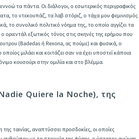
εννοώ τα πάντα. Οι διάλογοι, ο εσωτερικός περιγραφικός
ατα, το ντεκουπάζ, τα λαβ στόριζ, ο τάχα μου φεμινισμός
ικά, το συνολικό πολιτικό νόημα της, το οποίο αγγίζει τα
 ο οριεντάλ εξωτικός τόνος στις σκηνές της ερήμου που
υτρου (Badedas ή Rexona, ας πούμε) και φυσικά, ο
 ο οποίος μιλάει και κοιτάζει σαν να έχει υποστεί κάποια
νιμο κουσούρι στην ομιλία και στο βλέμμα.
adie Quiere la Noche), της
 της ταινίας, αναπτύσσει προσδοκίες, οι οποίες
υ ανθρώπου με τα στοιχεία της φύσης, ο ύστατος αγώνας