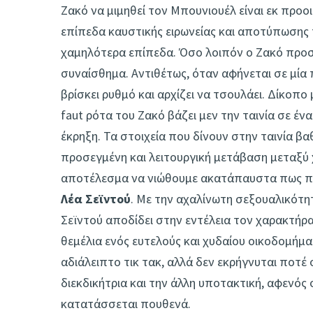
Ζακό να μιμηθεί τον Μπουνιουέλ είναι εκ προο
επίπεδα καυστικής ειρωνείας και αποτύπωσης 
χαμηλότερα επίπεδα. Όσο λοιπόν ο Ζακό προσ
συναίσθημα. Αντιθέτως, όταν αφήνεται σε μία 
βρίσκει ρυθμό και αρχίζει να τσουλάει. Δίκοπο 
faut ρότα του Ζακό βάζει μεν την ταινία σε έ
έκρηξη. Τα στοιχεία που δίνουν στην ταινία βα
προσεγμένη και λειτουργική μετάβαση μεταξύ χ
αποτέλεσμα να νιώθουμε ακατάπαυστα πως παρ
Λέα Σεϊντού
. Με την αχαλίνωτη σεξουαλικότητ
Σεϊντού αποδίδει στην εντέλεια τον χαρακτήρα
θεμέλια ενός ευτελούς και χυδαίου οικοδομήμ
αδιάλειπτο τικ τακ, αλλά δεν εκρήγνυται ποτέ 
διεκδικήτρια και την άλλη υποτακτική, αφενός 
κατατάσσεται πουθενά.