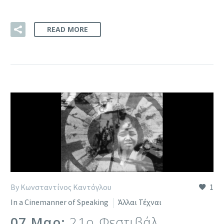
READ MORE
By Κωνσταντίνος Καντόγλου
1
In a Cinemanner of Speaking
Άλλαι Τέχναι
07 Μαρ:
21ο Φεστιβάλ