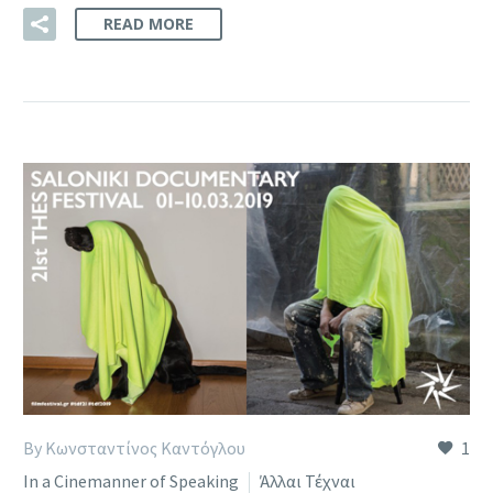
READ MORE
By Κωνσταντίνος Καντόγλου
1
In a Cinemanner of Speaking
Άλλαι Τέχναι