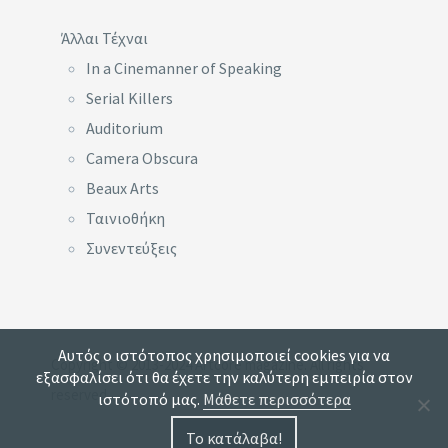
Άλλαι Τέχναι
In a Cinemanner of Speaking
Serial Killers
Auditorium
Camera Obscura
Beaux Arts
Ταινιοθήκη
Συνεντεύξεις
Αυτός ο ιστότοπος χρησιμοποιεί cookies για να
Copyright © 2013-2024 Artcore magazine. All rights
εξασφαλίσει ότι θα έχετε την καλύτερη εμπειρία στον
reserved.
ιστότοπό μας.
Μάθετε περισσότερα
Το κατάλαβα!
…