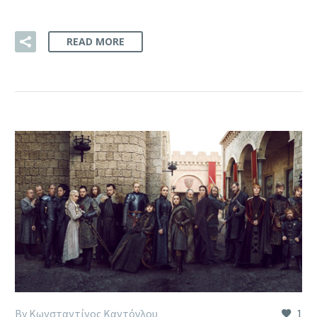
READ MORE
By Κωνσταντίνος Καντόγλου
1