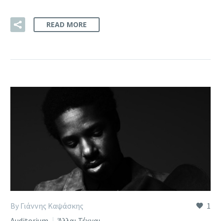
READ MORE
By Γιάννης Καψάσκης
1
Auditorium
Άλλαι Τέχναι