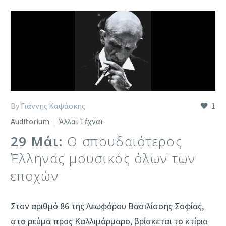
By Γιάννης Καψάσκης
1
Auditorium
Άλλαι Τέχναι
29 Μάι:
Ο σπουδαιότερος
Έλληνας μουσικός όλων των
εποχών
Στον αριθμό 86 της Λεωφόρου Βασιλίσσης Σοφίας,
στο ρεύμα προς Καλλιμάρμαρο, βρίσκεται το κτίριο