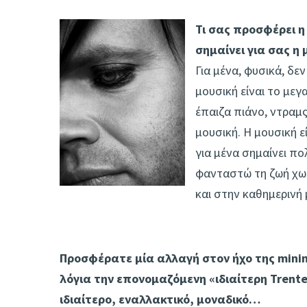
Τι σας προσφέρει η
σημαίνει για σας η 
Για μένα, φυσικά, δε
μουσική είναι το μεγ
έπαιζα πιάνο, ντραμς
μουσική. Η μουσική 
για μένα σημαίνει πο
φανταστώ τη ζωή χωρ
και στην καθημερινή 
Προσφέρατε μία αλλαγή στον ήχο της mini
λόγια την επονομαζόμενη «ιδιαίτερη Trent
ιδιαίτερο, εναλλακτικό, μοναδικό…