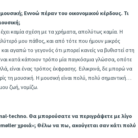
 μουσική; Εννοώ πέραν του οικονομικού κέρδους. Τι
μουσική;
ν έχει καμία σχέση με τα χρήματα, απολύτως καμία. Η
αλύτερό μου πάθος, και από τότε που ήμουν μικρός
 και αγαπώ το γεγονός ότι μπορεί κανείς να βυθιστεί στη
είναι κατά κάποιον τρόπο μία παγκόσμια γλώσσα, οπότε
λλά, είναι ένας τρόπος έκφρασης. Ειλικρινά, δε μπορώ να
ίς τη μουσική. Η μουσική είναι πολύ, πολύ σημαντική…
μου ζωή, νομίζω.
mal-techno. Θα μπορούσατε να περιγράψετε με λίγο
emøller χροιά»; Θέλω να πω, ακούγεται σαν κάτι πολύ