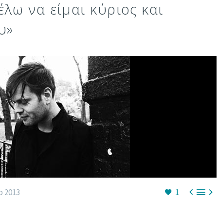
έλω να είμαι κύριος και
υ»



ρ 2013
1