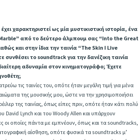
 έχει χαρακτηριστεί ως μία μυστικιστική ιστορία, ένα
 Marble” από το δεύτερο άλμπουμ σας “Into the Great
θώς και στην ίδια την ταινία “The Skin I Live
τε συνθέσει το soundtrack για την δανέζικη ταινία
ιδιαίτερη αδυναμία στον κινηματογράφο; Έχετε
ηνοθέτη;
ατρεύω τις ταινίες του, οπότε ήταν μεγάλη τιμή για μένα
αιώματα της μουσικής μου, ώστε να την χρησιμοποιήσει
ρέιλερ της ταινίας, όπως είπες πριν, οπότε ήταν κάτι πολύ
του David Lynch και του Woody Allen και υπάρχουν
ς οι οποίες πάντα με εμπνέουν, όπως και τα soundtracks,
ματογραφική αίσθηση, οπότε φυσικά τα soundtracks μ’