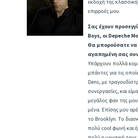
εκδοχή της κλασσικής 
επιρροές μου.
Σας έχουν προσεγγί
Boys, οι Depeche Mo
Θα μπορούσατε να 
αγαπημένη σας συν
Υπάρχουν πολλά κομμ
μπάντες για τις οποίε
Dens, με τραγουδίστρ
συνεργασίες, και είμ
μεγάλος φαν της μουσ
μένα. Επίσης μου αρ
το Brooklyn. Το διασ
πολύ cool φωνή και ή
πολύ η μουσική τους.