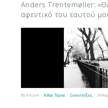
Anders Trentemøller: «Θ
αφεντικό του εαυτού μο
By Artcore
Άλλαι Τέχναι
Συνεντεύξεις
24 Μα