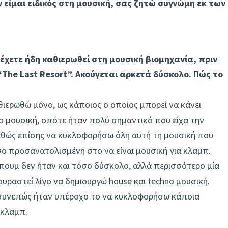
ν είμαι ειδικός στη μουσική, σας ζητώ συγνώμη εκ των
έχετε ήδη καθιερωθεί στη μουσική βιομηχανία, πριν
he Last Resort”. Ακούγεται αρκετά δύσκολο. Πώς το
αθιερωθώ μόνο, ως κάποιος ο οποίος μπορεί να κάνει
o μουσική, οπότε ήταν πολύ σημαντικό που είχα την
καθώς επίσης να κυκλοφορήσω όλη αυτή τη μουσική που
όσο προσανατολισμένη στο να είναι μουσική για κλαμπ.
πουμ δεν ήταν και τόσο δύσκολο, αλλά περισσότερο μία
ουραστεί λίγο να δημιουργώ house και techno μουσική.
ς, συνεπώς ήταν υπέροχο το να κυκλοφορήσω κάποια
 κλαμπ.