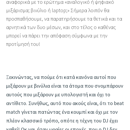
αναφορικά με το ερώτημα «αναλογικό ή ψηφιακό
μιξάρισμα; βινύλιο ή laptop;» Σήμερα λοιπόν θα
προσπαθήσουμε, να παρατηρήσουμε τα θετικά και τα
αρνητικά των δυο μέσων, και στο τέλος ο καθένας
μπορεί να πάρει την απόφαση σύμφωνα με την
προτίμησή του!
Ξεκινώντας, να πούμε ότι κατά κανόνα αυτοί που
μιξάρουν με βινύλια είναι τα άτομα που σνομπάρουν
αυτούς που μιξάρουν με υπολογιστή και όχι το
αντίθετο. Συνήθως, αυτό που ακούς είναι, ότι το beat
match γίνεται πατώντας ένα κουμπί και όχι με τον
πλέον κλασσικό τρόπο, οπότε η τέχνη του DJ έχει
χαθεί! Οκ ναι, ήταν ωραίες οι εποχές, που ο DJ δεν