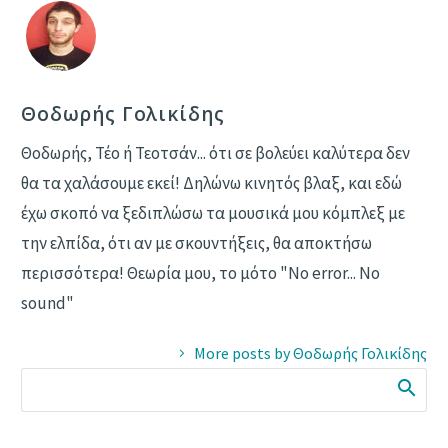
Θοδωρής Γολικίδης
Θοδωρής, Τέο ή Τεοτσάν... ότι σε βολεύει καλύτερα δεν
θα τα χαλάσουμε εκεί! Δηλώνω κινητός βλαξ, και εδώ
έχω σκοπό να ξεδιπλώσω τα μουσικά μου κόμπλεξ με
την ελπίδα, ότι αν με σκουντήξεις, θα αποκτήσω
περισσότερα! Θεωρία μου, το μότο "No error... No
sound"
More posts by Θοδωρής Γολικίδης