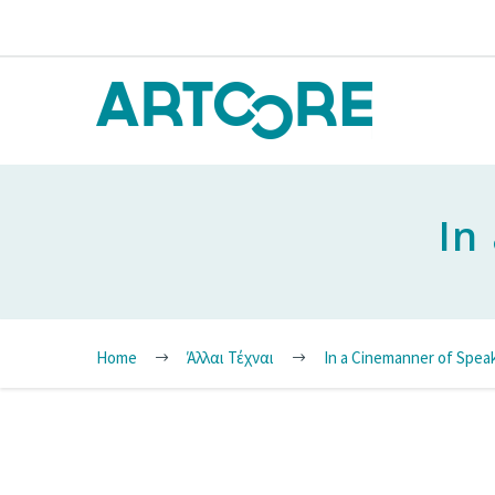
In
Home
Άλλαι Τέχναι
In a Cinemanner of Spea