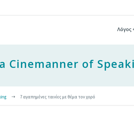
Λόγος 
 a Cinemanner of Speak
king
7 αγαπημένες ταινίες με θέμα τον χορό