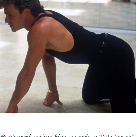
φηβική/νεανική ταινία με θέμα τον χορό: το “Dirty Dancing”