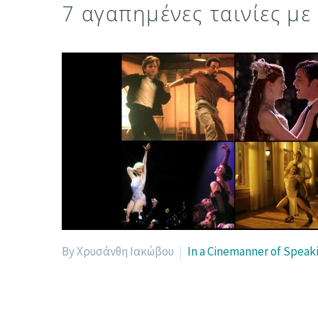
7 αγαπημένες ταινίες με
By Χρυσάνθη Ιακώβου
In a Cinemanner of Speak