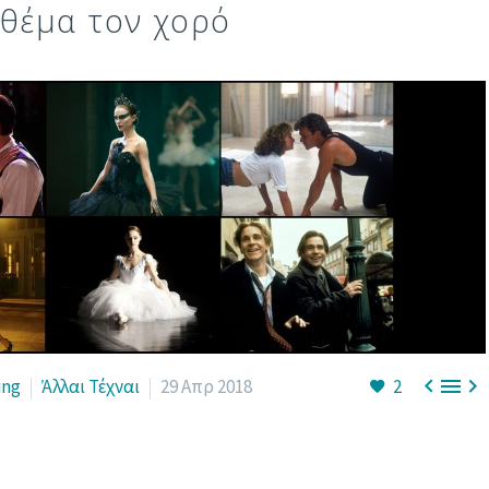
 θέμα τον χορό



ing
Άλλαι Τέχναι
29 Απρ 2018
2