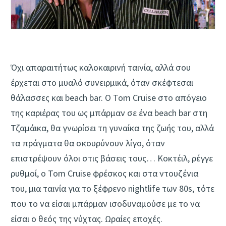
Όχι απαραιτήτως καλοκαιρινή ταινία, αλλά σου
έρχεται στο μυαλό συνειρμικά, όταν σκέφτεσαι
θάλασσες και beach bar. Ο Tom Cruise στο απόγειο
της καριέρας του ως μπάρμαν σε ένα beach bar στη
Τζαμάικα, θα γνωρίσει τη γυναίκα της ζωής του, αλλά
τα πράγματα θα σκουρύνουν λίγο, όταν
επιστρέψουν όλοι στις βάσεις τους… Κοκτέιλ, ρέγγε
ρυθμοί, ο Tom Cruise φρέσκος και στα ντουζένια
του, μια ταινία για το ξέφρενο nightlife των 80s, τότε
που το να είσαι μπάρμαν ισοδυναμούσε με το να
είσαι ο θεός της νύχτας. Ωραίες εποχές.