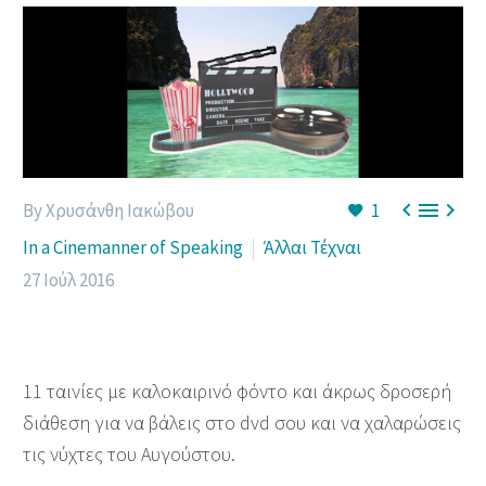



By Χρυσάνθη Ιακώβου
1
In a Cinemanner of Speaking
Άλλαι Τέχναι
27 Ιούλ 2016
11 ταινίες με καλοκαιρινό φόντο και άκρως δροσερή
διάθεση για να βάλεις στο dvd σου και να χαλαρώσεις
τις νύχτες του Αυγούστου.