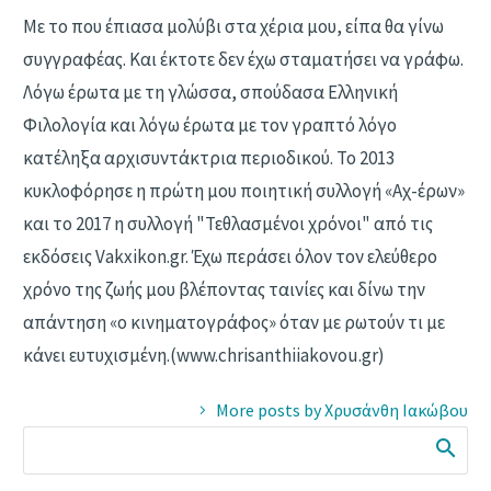
Με το που έπιασα μολύβι στα χέρια μου, είπα θα γίνω
συγγραφέας. Και έκτοτε δεν έχω σταματήσει να γράφω.
Λόγω έρωτα με τη γλώσσα, σπούδασα Ελληνική
Φιλολογία και λόγω έρωτα με τον γραπτό λόγο
κατέληξα αρχισυντάκτρια περιοδικού. Το 2013
κυκλοφόρησε η πρώτη μου ποιητική συλλογή «Αχ-έρων»
και το 2017 η συλλογή "Τεθλασμένοι χρόνοι" από τις
εκδόσεις Vakxikon.gr. Έχω περάσει όλον τον ελεύθερο
χρόνο της ζωής μου βλέποντας ταινίες και δίνω την
απάντηση «ο κινηματογράφος» όταν με ρωτούν τι με
κάνει ευτυχισμένη.(www.chrisanthiiakovou.gr)
More posts by Χρυσάνθη Ιακώβου