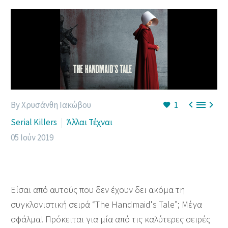



By Χρυσάνθη Ιακώβου
1
Serial Killers
Άλλαι Τέχναι
05 Ιούν 2019
Είσαι από αυτούς που δεν έχουν δει ακόμα τη
συγκλονιστική σειρά “The Handmaid's Tale”; Μέγα
σφάλμα! Πρόκειται για μία από τις καλύτερες σειρές