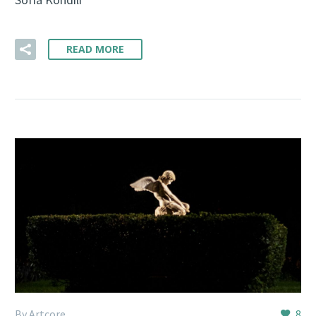
READ MORE
By Artcore
8