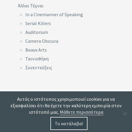
Άλλαι Τέχναι
In a Cinemanner of Speaking
Serial Killers
Auditorium
Camera Obscura
Beaux Arts
Ταινιοθήκη
Συνεντεύξεις
Αυτός ο ιστότοπος χρησιμοποιεί cookies για να
Copyright © 2013-2024 Artcore magazine. All rights
εξασφαλίσει ότι θα έχετε την καλύτερη εμπειρία στον
reserved.
ιστότοπό μας.
Μάθετε περισσότερα
Το κατάλαβα!
…