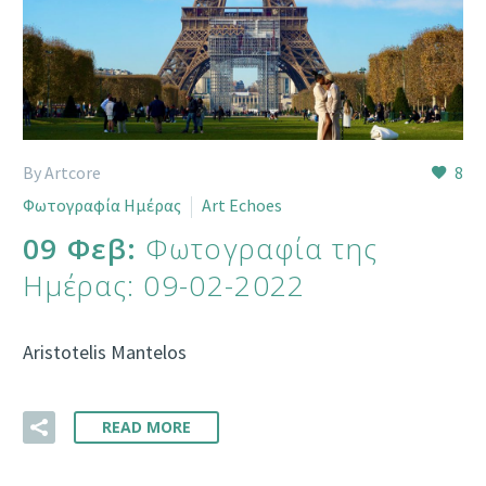
By Artcore
8
Φωτογραφία Ημέρας
Art Echoes
09 Φεβ:
Φωτογραφία της
Ημέρας: 09-02-2022
Aristotelis Mantelos
READ MORE