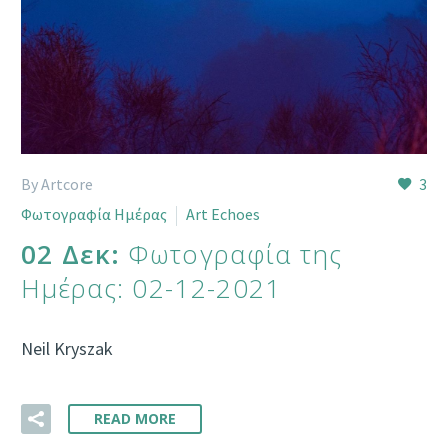
By Artcore
3
Φωτογραφία Ημέρας
Art Echoes
02 Δεκ:
Φωτογραφία της
Ημέρας: 02-12-2021
Neil Kryszak
READ MORE